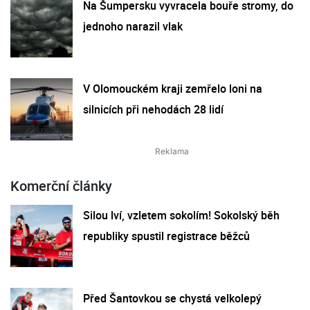
Na Šumpersku vyvracela bouře stromy, do
jednoho narazil vlak
V Olomouckém kraji zemřelo loni na
silnicích při nehodách 28 lidí
Komerční články
Silou lví, vzletem sokolím! Sokolský běh
republiky spustil registrace běžců
Před Šantovkou se chystá velkolepý