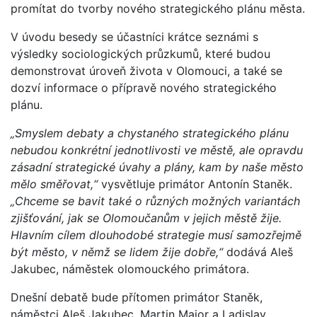
promítat do tvorby nového strategického plánu města.
V úvodu besedy se účastníci krátce seznámi s
výsledky sociologických průzkumů, které budou
demonstrovat úroveň života v Olomouci, a také se
dozví informace o přípravě nového strategického
plánu.
„Smyslem debaty a chystaného strategického plánu
nebudou konkrétní jednotlivosti ve městě, ale opravdu
zásadní strategické úvahy a plány, kam by naše město
mělo směřovat,“
vysvětluje primátor Antonín Staněk.
„Chceme se bavit také o různých možných variantách
zjišťování, jak se Olomoučanům v jejich městě žije.
Hlavním cílem dlouhodobé strategie musí samozřejmě
být město, v němž se lidem žije dobře,“
dodává Aleš
Jakubec, náměstek olomouckého primátora.
Dnešní debatě bude přítomen primátor Staněk,
náměstci Aleš Jakubec, Martin Major a Ladislav