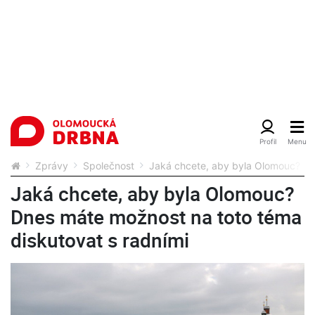
Zprávy
Společnost
Jaká chcete, aby byla Olomouc? Dn
Jaká chcete, aby byla Olomouc?
Dnes máte možnost na toto téma
diskutovat s radními