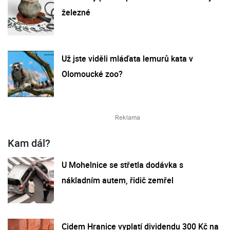
železné
Už jste viděli mláďata lemurů kata v
Olomoucké zoo?
Kam dál?
U Mohelnice se střetla dodávka s
nákladním autem, řidič zemřel
Cidem Hranice vyplatí dividendu 300 Kč na