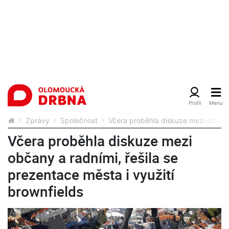
Zprávy
Společnost
Včera proběhla diskuze mezi občany 
Včera proběhla diskuze mezi
občany a radními, řešila se
prezentace města i využití
brownfields