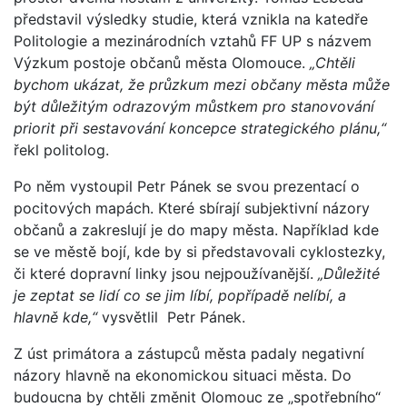
představil výsledky studie, která vznikla na katedře
Politologie a mezinárodních vztahů FF UP s názvem
Výzkum postoje občanů města Olomouce.
„Chtěli
bychom ukázat, že průzkum mezi občany města může
být důležitým odrazovým můstkem pro stanovování
priorit při sestavování koncepce strategického plánu,“
řekl politolog.
Po něm vystoupil Petr Pánek se svou prezentací o
pocitových mapách. Které sbírají subjektivní názory
občanů a zakreslují je do mapy města. Například kde
se ve městě bojí, kde by si představovali cyklostezky,
či které dopravní linky jsou nejpoužívanější.
„Důležité
je zeptat se lidí co se jim líbí, popřípadě nelíbí, a
hlavně kde,“
vysvětlil Petr Pánek.
Z úst primátora a zástupců města padaly negativní
názory hlavně na ekonomickou situaci města. Do
budoucna by chtěli změnit Olomouc ze „spotřebního“