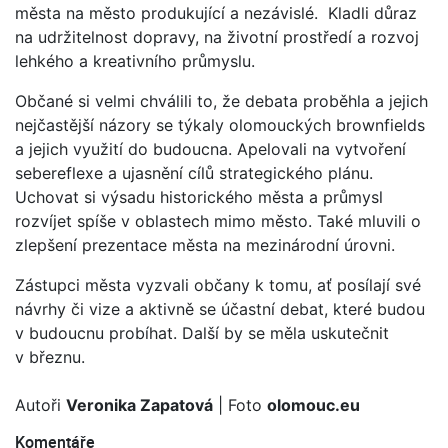
města na město produkující a nezávislé. Kladli důraz
na udržitelnost dopravy, na životní prostředí a rozvoj
lehkého a kreativního průmyslu.
Občané si velmi chválili to, že debata proběhla a jejich
nejčastější názory se týkaly olomouckých brownfields
a jejich využití do budoucna. Apelovali na vytvoření
sebereflexe a ujasnění cílů strategického plánu.
Uchovat si výsadu historického města a průmysl
rozvíjet spíše v oblastech mimo město. Také mluvili o
zlepšení prezentace města na mezinárodní úrovni.
Zástupci města vyzvali občany k tomu, ať posílají své
návrhy či vize a aktivně se účastní debat, které budou
v budoucnu probíhat. Další by se měla uskutečnit
v březnu.
Autoři
Veronika Zapatová
| Foto
olomouc.eu
Komentáře