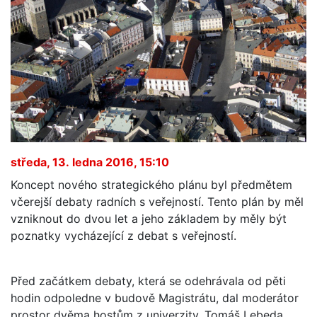
středa, 13. ledna 2016, 15:10
Koncept nového strategického plánu byl předmětem
včerejší debaty radních s veřejností. Tento plán by měl
vzniknout do dvou let a jeho základem by měly být
poznatky vycházející z debat s veřejností.
Před začátkem debaty, která se odehrávala od pěti
hodin odpoledne v budově Magistrátu, dal moderátor
prostor dvěma hostům z univerzity. Tomáš Lebeda