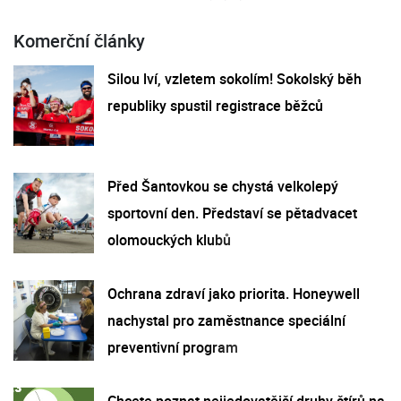
Komerční články
Silou lví, vzletem sokolím! Sokolský běh
republiky spustil registrace běžců
Před Šantovkou se chystá velkolepý
sportovní den. Představí se pětadvacet
olomouckých klubů
Ochrana zdraví jako priorita. Honeywell
nachystal pro zaměstnance speciální
preventivní program
Chcete poznat nejjedovatější druhy štírů na