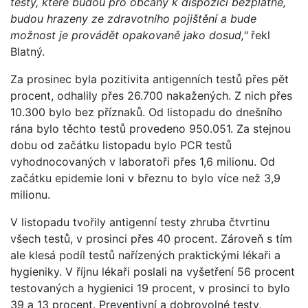
testy, které budou pro občany k dispozici bezplatně,
budou hrazeny ze zdravotního pojištění a bude
možnost je provádět opakovaně jako dosud,"
řekl
Blatný.
Za prosinec byla pozitivita antigenních testů přes pět
procent, odhalily přes 26.700 nakažených. Z nich přes
10.300 bylo bez příznaků. Od listopadu do dnešního
rána bylo těchto testů provedeno 950.051. Za stejnou
dobu od začátku listopadu bylo PCR testů
vyhodnocovaných v laboratoři přes 1,6 milionu. Od
začátku epidemie loni v březnu to bylo více než 3,9
milionu.
V listopadu tvořily antigenní testy zhruba čtvrtinu
všech testů, v prosinci přes 40 procent. Zároveň s tím
ale klesá podíl testů nařízených praktickými lékaři a
hygieniky. V říjnu lékaři poslali na vyšetření 56 procent
testovaných a hygienici 19 procent, v prosinci to bylo
39 a 13 procent. Preventivní a dobrovolné testy,