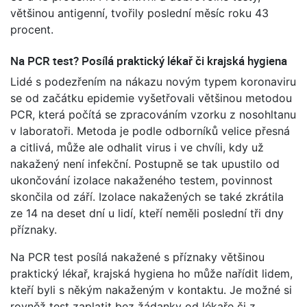
většinou antigenní, tvořily poslední měsíc roku 43
procent.
Na PCR test? Posílá praktický lékař či krajská hygiena
Lidé s podezřením na nákazu novým typem koronaviru
se od začátku epidemie vyšetřovali většinou metodou
PCR, která počítá se zpracováním vzorku z nosohltanu
v laboratoři. Metoda je podle odborníků velice přesná
a citlivá, může ale odhalit virus i ve chvíli, kdy už
nakažený není infekční. Postupně se tak upustilo od
ukončování izolace nakaženého testem, povinnost
skončila od září. Izolace nakažených se také zkrátila
ze 14 na deset dní u lidí, kteří neměli poslední tři dny
příznaky.
Na PCR test posílá nakažené s příznaky většinou
praktický lékař, krajská hygiena ho může nařídit lidem,
kteří byli s někým nakaženým v kontaktu. Je možné si
rovněž test zaplatit bez žádanky od lékaře či z