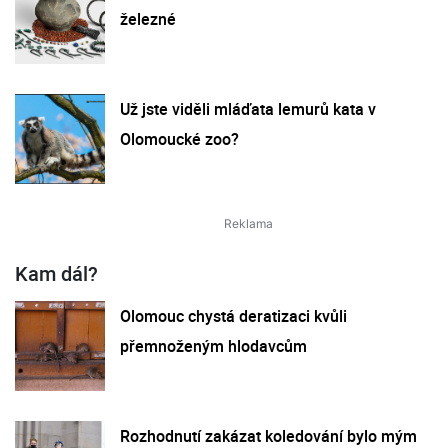
železné
Už jste viděli mláďata lemurů kata v
Olomoucké zoo?
Kam dál?
Olomouc chystá deratizaci kvůli
přemnoženým hlodavcům
Rozhodnutí zakázat koledování bylo mým