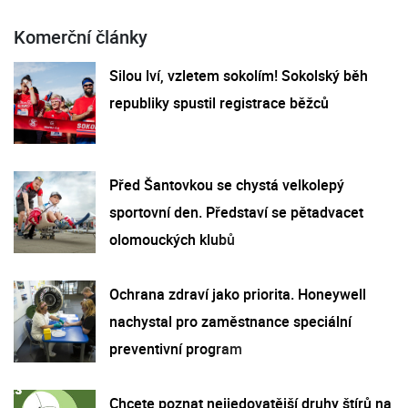
Komerční články
Silou lví, vzletem sokolím! Sokolský běh
republiky spustil registrace běžců
Před Šantovkou se chystá velkolepý
sportovní den. Představí se pětadvacet
olomouckých klubů
Ochrana zdraví jako priorita. Honeywell
nachystal pro zaměstnance speciální
preventivní program
Chcete poznat nejjedovatější druhy štírů na