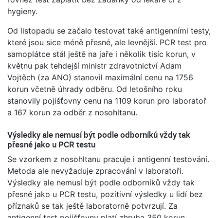
hygieny.
Od listopadu se začalo testovat také antigenními testy,
které jsou sice méně přesné, ale levnější. PCR test pro
samoplátce stál ještě na jaře i několik tisíc korun, v
květnu pak tehdejší ministr zdravotnictví Adam
Vojtěch (za ANO) stanovil maximální cenu na 1756
korun včetně úhrady odběru. Od letošního roku
stanovily pojišťovny cenu na 1109 korun pro laboratoř
a 167 korun za odběr z nosohltanu.
Výsledky ale nemusí být podle odborníků vždy tak
přesné jako u PCR testu
Se vzorkem z nosohltanu pracuje i antigenní testování.
Metoda ale nevyžaduje zpracování v laboratoři.
Výsledky ale nemusí být podle odborníků vždy tak
přesné jako u PCR testu, pozitivní výsledky u lidí bez
příznaků se tak ještě laboratorně potvrzují. Za
antigenní test pojišťovny platí zhruba 350 korun.