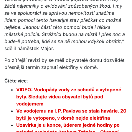
žádá nájemníky o evidování způsobených škod. I my
se ve spolupráci se správou nemovitostí snažíme
lidem pomoci tento havarijní stav přečkat co možná
nejlépe. Jednou částí této pomoci bude i hlídka
městské policie. Strážníci budou na místě i přes noc a
bude-li potřeba, lidé se na ně mohou kdykoli obrátit,“
sdělil náměstek Major.
Po zítřejší revizi by se měli obyvatelé domu dozvědět
přesnější termín zapnutí elektřiny v domě.
Čtěte více:
VIDEO: Vodopády vody ze schodů a vytopené
byty. Sledujte videa obyvatel bytů pod
vodojemem
Ve vodojemu na I. P. Pavlova se stala havárie. 20
bytů je vytopeno, v domě nejde elektřina
Uzavírka je u konce, úderem jedné hodiny po
poledni projedete úsekem Tržnice – Okresní