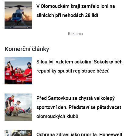
V Olomouckém kraji zemřelo loni na
silnicích při nehodách 28 lidí
Komerční články
Silou lví, vzletem sokolím! Sokolský běh
republiky spustil registrace běžců
Před Šantovkou se chystá velkolepý
sportovní den. Představí se pětadvacet
olomouckých klubů
Ochrana zdraví jako priorita. Honeywell