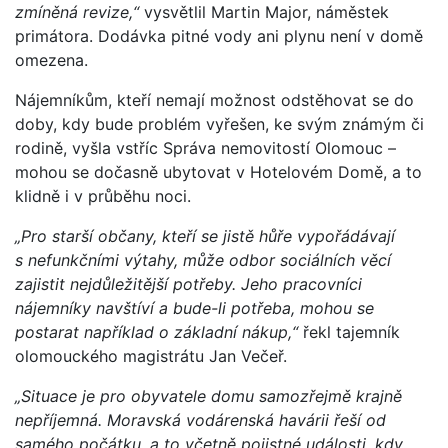
zmíněná revize,“
vysvětlil Martin Major, náměstek
primátora. Dodávka pitné vody ani plynu není v domě
omezena.
Nájemníkům, kteří nemají možnost odstěhovat se do
doby, kdy bude problém vyřešen, ke svým známým či
rodině, vyšla vstříc Správa nemovitostí Olomouc –
mohou se dočasně ubytovat v Hotelovém Domě, a to
klidně i v průběhu noci.
„Pro starší občany, kteří se jistě hůře vypořádávají
s nefunkčními výtahy, může odbor sociálních věcí
zajistit nejdůležitější potřeby. Jeho pracovníci
nájemníky navštíví a bude-li potřeba, mohou se
postarat například o základní nákup,“
řekl tajemník
olomouckého magistrátu Jan Večeř.
„Situace je pro obyvatele domu samozřejmě krajně
nepříjemná. Moravská vodárenská havárii řeší od
samého počátku, a to včetně pojistné události, kdy