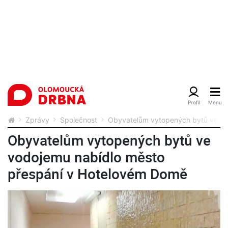
Zprávy
Společnost
Obyvatelům vytopených bytů ve vo
Obyvatelům vytopených bytů ve
vodojemu nabídlo město
přespání v Hotelovém Domě