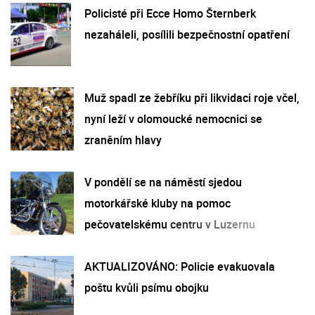
Policisté při Ecce Homo Šternberk
nezaháleli, posílili bezpečnostní opatření
Muž spadl ze žebříku při likvidaci roje včel,
nyní leží v olomoucké nemocnici se
zraněním hlavy
V pondělí se na náměstí sjedou
motorkářské kluby na pomoc
pečovatelskému centru v Luzernu
AKTUALIZOVÁNO: Policie evakuovala
poštu kvůli psímu obojku