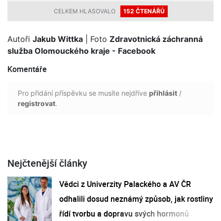
CELKEM HLASOVALO
152 ČTENÁŘŮ
Autoři
Jakub Wittka
| Foto
Zdravotnická záchranná
služba Olomouckého kraje - Facebook
Komentáře
Pro přidání příspěvku se musíte nejdříve
přihlásit
/
registrovat
.
Nejčtenější články
Vědci z Univerzity Palackého a AV ČR
odhalili dosud neznámý způsob, jak rostliny
řídí tvorbu a dopravu svých hormonů