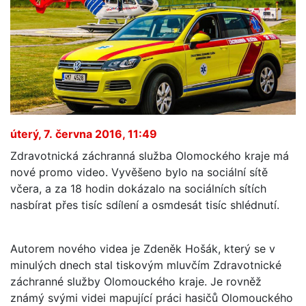
úterý, 7. června 2016, 11:49
Zdravotnická záchranná služba Olomockého kraje má
nové promo video. Vyvěšeno bylo na sociální sítě
včera, a za 18 hodin dokázalo na sociálních sítích
nasbírat přes tisíc sdílení a osmdesát tisíc shlédnutí.
Autorem nového videa je Zdeněk Hošák, který se v
minulých dnech stal tiskovým mluvčím Zdravotnické
záchranné služby Olomouckého kraje. Je rovněž
známý svými videi mapující práci hasičů Olomouckého