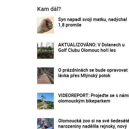
Kam dál?
Syn napadl svoji matku, nadýchal
1,8 promile
AKTUALIZOVÁNO: V Dolanech u
Golf Clubu Olomouc hoří les
O prázdninách se bude opravovat
lávka přes Mlýnský potok
VIDEOREPORT: Projeďte se s nám
olomouckým bikeparkem
Olomoucká zoo si na své šedesát
narozeniny nadělila rejnoky, nový