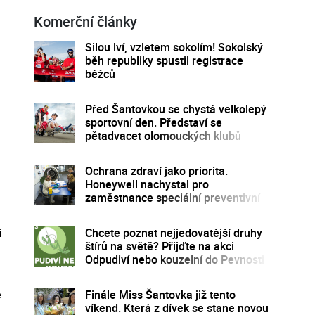
Komerční články
Silou lví, vzletem sokolím! Sokolský
běh republiky spustil registrace
běžců
Před Šantovkou se chystá velkolepý
sportovní den. Představí se
pětadvacet olomouckých klubů
Ochrana zdraví jako priorita.
Honeywell nachystal pro
zaměstnance speciální preventivní
program
i
Chcete poznat nejjedovatější druhy
štírů na světě? Přijďte na akci
Odpudiví nebo kouzelní do Pevnosti
poznání
é
Finále Miss Šantovka již tento
víkend. Která z dívek se stane novou