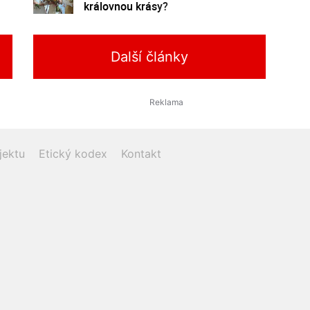
královnou krásy?
Další články
jektu
Etický kodex
Kontakt