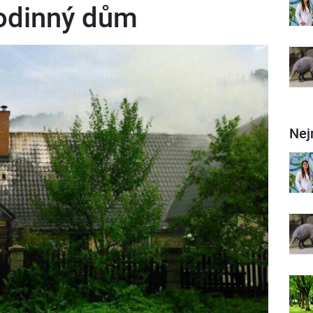
odinný dům
Nej