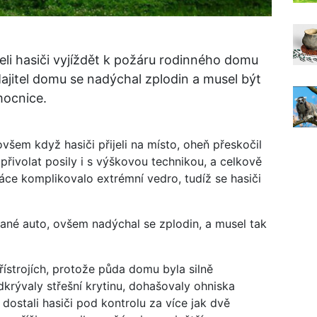
i hasiči vyjíždět k požáru rodinného domu
jitel domu se nadýchal zplodin a musel být
mocnice.
všem když hasiči přijeli na místo, oheň přeskočil
 přivolat posily i s výškovou technikou, a celkově
áce komplikovalo extrémní vedro, tudíž se hasiči
vané auto, ovšem nadýchal se zplodin, a musel tak
řístrojích, protože půda domu byla silně
krývaly střešní krytinu, dohašovaly ohniska
dostali hasiči pod kontrolu za více jak dvě