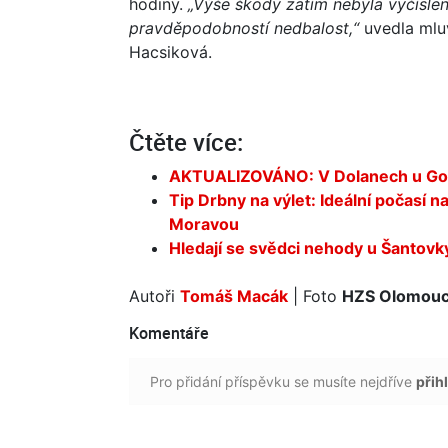
hodiny.
„Výše škody zatím nebyla vyčíslena
pravděpodobností nedbalost,“
uvedla mlu
Hacsiková.
Čtěte více:
AKTUALIZOVÁNO: V Dolanech u Golf
Tip Drbny na výlet: Ideální počasí 
Moravou
Hledají se svědci nehody u Šantovky,
Autoři
Tomáš Macák
| Foto
HZS Olomouc
Komentáře
Pro přidání příspěvku se musíte nejdříve
přihl