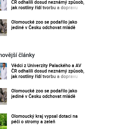
ČR odhalili dosud neznámý způsob,
jak rostliny řídí tvorbu a dopravu
svých hormonů
Olomoucké zoo se podařilo jako
jediné v Česku odchovat mládě
novější články
Vědci z Univerzity Palackého a AV
ČR odhalili dosud neznámý způsob,
jak rostliny řídí tvorbu a dopravu
svých hormonů
Olomoucké zoo se podařilo jako
jediné v Česku odchovat mládě
Olomoucký kraj vypsal dotaci na
péči o stromy a zeleň