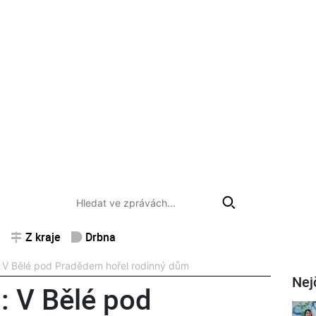
Z kraje
Drbna
 Bělé pod Pradědem hořel rodinný dům
Nej
 V Bělé pod