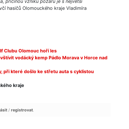
, příčinou vzniku požáru je s největší
včí hasičů Olomouckého kraje Vladimíra
 Clubu Olomouc hoří les
navštívit vodácký kemp Pádlo Morava v Horce nad
 při které došlo ke střetu auta s cyklistou
kého kraje
ásit
/
registrovat
.