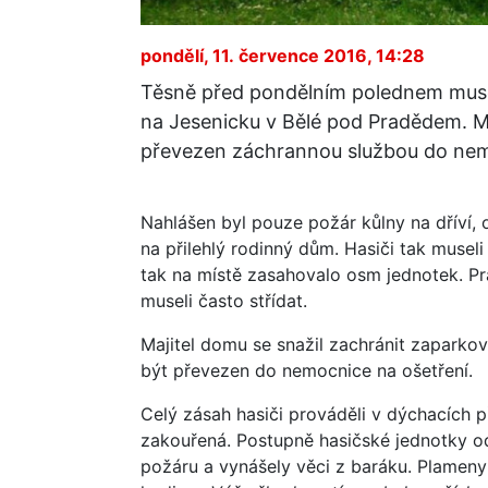
pondělí, 11. července 2016, 14:28
Těsně před pondělním polednem musel
na Jesenicku v Bělé pod Pradědem. Ma
převezen záchrannou službou do ne
Nahlášen byl pouze požár kůlny na dříví, o
na přilehlý rodinný dům. Hasiči tak museli
tak na místě zasahovalo osm jednotek. Pr
museli často střídat.
Majitel domu se snažil zachránit zaparko
být převezen do nemocnice na ošetření.
Celý zásah hasiči prováděli v dýchacích p
zakouřená. Postupně hasičské jednotky od
požáru a vynášely věci z baráku. Plameny 