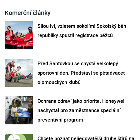
Komerční články
Silou lví, vzletem sokolím! Sokolský běh
republiky spustil registrace běžců
Před Šantovkou se chystá velkolepý
sportovní den. Představí se pětadvacet
olomouckých klubů
Ochrana zdraví jako priorita. Honeywell
nachystal pro zaměstnance speciální
preventivní program
Chcete poznat nejjedovatější druhy štírů na