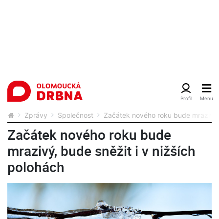
Zprávy
Společnost
Začátek nového roku bude mrazivý, 
Začátek nového roku bude
mrazivý, bude sněžit i v nižších
polohách