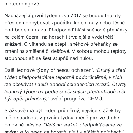
meteorologové.
Nacházející první týden roku 2017 se budou teploty
přes den pohybovat zpočátku kolem nuly nebo těsně
pod bodem mrazu. Předpověď hlásí sněhové přeháňky
na celém území, na horách i trvalejší a vydatnější
sněžení. O víkendu se oteplí, sněhové přeháňky se
změní na smíšené či dešťové. V sobotu mohou teploty
stoupnout až na šest stupňů nad nulou.
Další lednové týdny přinesou ochlazení.
"Druhý a třetí
týden předpokládáme teplotně podprůměrné, v nich
lze očekávat i delší období celodenních mrazů. Čtvrtý
lednový týden by podle současných předpokladů měl
být opět průměrný,"
uvádí prognóza ČHMÚ.
Srážkově má být leden průměrný, nejvíce srážek by
mělo spadnout v prvním týdnu, méně pak ve druhé
polovině měsíce.
"Většinu srážek předpokládáme ve
sněhu, a to nejen na horách, ale i v nižších polohách,"