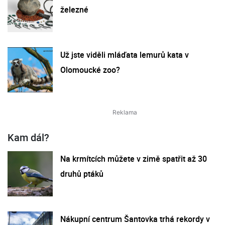
železné
Už jste viděli mláďata lemurů kata v
Olomoucké zoo?
Kam dál?
Na krmítcích můžete v zimě spatřit až 30
druhů ptáků
Nákupní centrum Šantovka trhá rekordy v