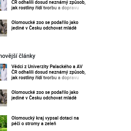
ČR odhalili dosud neznámý způsob,
jak rostliny řídí tvorbu a dopravu
svých hormonů
Olomoucké zoo se podařilo jako
jediné v Česku odchovat mládě
novější články
Vědci z Univerzity Palackého a AV
ČR odhalili dosud neznámý způsob,
jak rostliny řídí tvorbu a dopravu
svých hormonů
Olomoucké zoo se podařilo jako
jediné v Česku odchovat mládě
Olomoucký kraj vypsal dotaci na
péči o stromy a zeleň