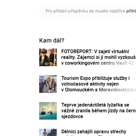
Pro přidání příspěvku se musíte nejdříve
přihl
Kam dál?
FOTOREPORT: V zajetí virtuální
reality. Zájemci si ji mohli vyzkouš
v coworkingovém centru Vault 42
Tourism Expo přibližuje služby i
volnočasové aktivity nejen
v Olomouckém a Moravskoslezs
kraji
Teprve jedenáctiletá lyžařka se
vážně zranila během jízdy na čer
sjezdovce
Dělníci zahájili opravu střechy