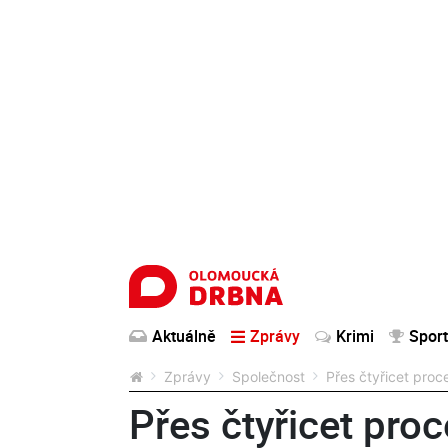
Aktuálně
Zprávy
Krimi
Sport
Zprávy
Společnost
Přes čtyřicet proc
Přes čtyřicet pro