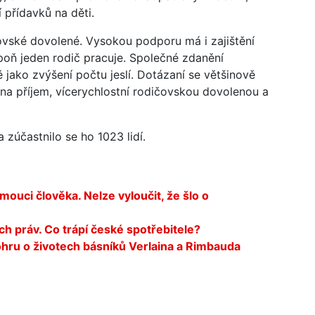
 přídavků na děti.
ovské dovolené. Vysokou podporu má i zajištění
poň jeden rodič pracuje. Společné zdanění
ě jako zvýšení počtu jeslí. Dotázaní se většinově
 na příjem, vícerychlostní rodičovskou dovolenou a
 zúčastnilo se ho 1023 lidí.
mouci člověka. Nelze vyloučit, že šlo o
ch práv. Co trápí české spotřebitele?
hru o životech básníků Verlaina a Rimbauda