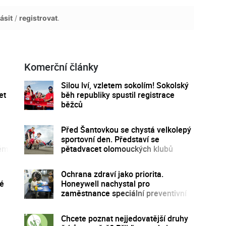
ásit
/
registrovat
.
Komerční články
Silou lví, vzletem sokolím! Sokolský
et
běh republiky spustil registrace
běžců
Před Šantovkou se chystá velkolepý
sportovní den. Představí se
kém
pětadvacet olomouckých klubů
Ochrana zdraví jako priorita.
né
Honeywell nachystal pro
zaměstnance speciální preventivní
program
Chcete poznat nejjedovatější druhy