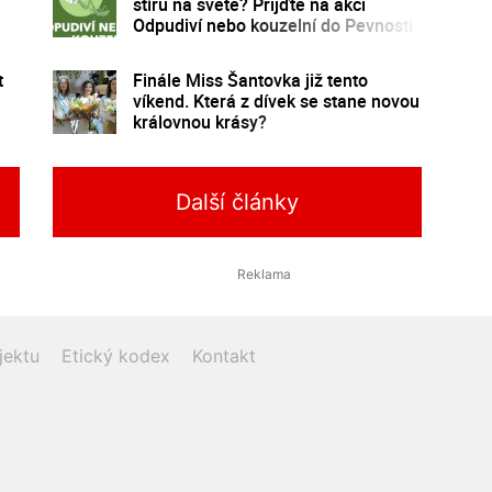
štírů na světě? Přijďte na akci
Odpudiví nebo kouzelní do Pevnosti
poznání
t
Finále Miss Šantovka již tento
víkend. Která z dívek se stane novou
královnou krásy?
Další články
jektu
Etický kodex
Kontakt