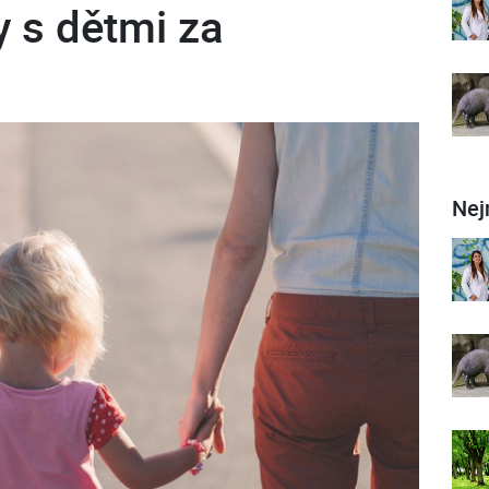
y s dětmi za
Nej