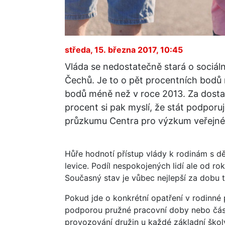
středa, 15. března 2017, 10:45
Vláda se nedostatečně stará o sociální
Čechů. Je to o pět procentních bodů
bodů méně než v roce 2013. Za dostat
procent si pak myslí, že stát podporuj
průzkumu Centra pro výzkum veřejné
Hůře hodnotí přístup vlády k rodinám s dět
levice. Podíl nespokojených lidí ale od rok
Současný stav je vůbec nejlepší za dobu 
Pokud jde o konkrétní opatření v rodinné 
podporou pružné pracovní doby nebo částe
provozování družin u každé základní školy