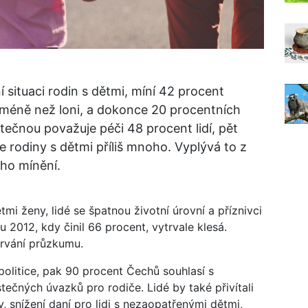
 situaci rodin s dětmi, míní 42 procent
 méně než loni, a dokonce 20 procentních
ečnou považuje péči 48 procent lidí, pět
e rodiny s dětmi příliš mnoho. Vyplývá to z
ho mínění.
mi ženy, lidé se špatnou životní úrovní a příznivci
u 2012, kdy činil 66 procent, vytrvale klesá.
trvání průzkumu.
politice, pak 90 procent Čechů souhlasí s
čných úvazků pro rodiče. Lidé by také přivítali
, snížení daní pro lidi s nezaopatřenými dětmi,