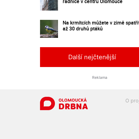
radnice v centru Olomouce
Na krmítcích můžete v zimě spatři
až 30 druhů ptáků
Další nejčtenější
O pro