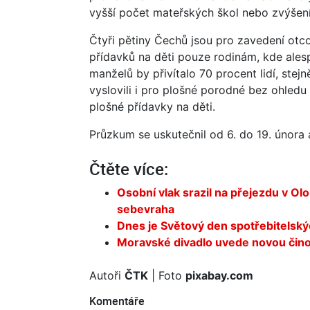
vyšší počet mateřských škol nebo zvýšení
Čtyři pětiny Čechů jsou pro zavedení otc
přídavků na děti pouze rodinám, kde ales
manželů by přivítalo 70 procent lidí, stejn
vyslovili i pro plošné porodné bez ohledu
plošné přídavky na děti.
Průzkum se uskutečnil od 6. do 19. února a
Čtěte více:
Osobní vlak srazil na přejezdu v Olo
sebevraha
Dnes je Světový den spotřebitelský
Moravské divadlo uvede novou čino
Autoři
ČTK
| Foto
pixabay.com
Komentáře