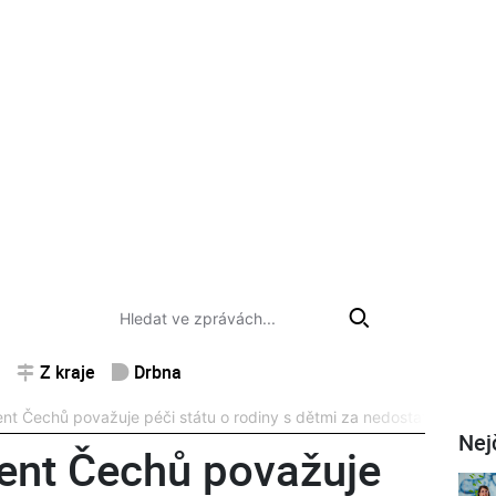
Z kraje
Drbna
ent Čechů považuje péči státu o rodiny s dětmi za nedostatečnou
Nej
cent Čechů považuje