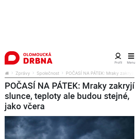
Zprávy
Společnost
POČASÍ NA PÁTEK: Mraky zakryjí slu
POČASÍ NA PÁTEK: Mraky zakryjí
slunce, teploty ale budou stejné,
jako včera