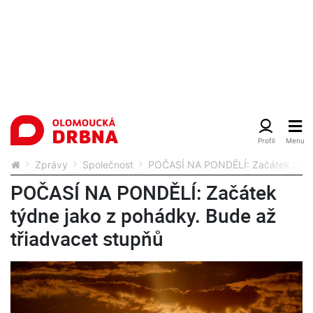
Zprávy
Společnost
POČASÍ NA PONDĚLÍ: Začátek týdne
POČASÍ NA PONDĚLÍ: Začátek
týdne jako z pohádky. Bude až
třiadvacet stupňů