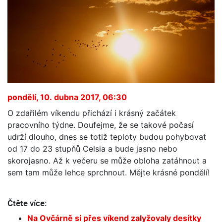
pondělí, 10. dubna 2017, 06:30
O zdařilém víkendu přichází i krásný začátek
pracovního týdne. Doufejme, že se takové počasí
udrží dlouho, dnes se totiž teploty budou pohybovat
od 17 do 23 stupňů Celsia a bude jasno nebo
skorojasno. Až k večeru se může obloha zatáhnout a
sem tam může lehce sprchnout. Mějte krásné pondělí!
Čtěte více:
Na Ovčárně si přes víkend zalyžovaly desítky