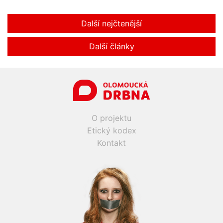
Další nejčtenější
Další články
O projektu
Etický kodex
Kontakt