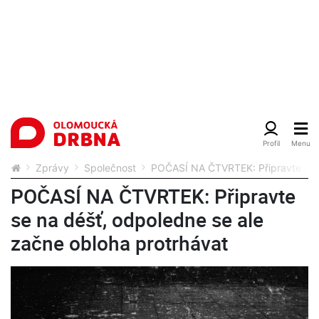
Zprávy
Společnost
POČASÍ NA ČTVRTEK: Připravte se n
POČASÍ NA ČTVRTEK: Připravte
se na déšť, odpoledne se ale
začne obloha protrhávat