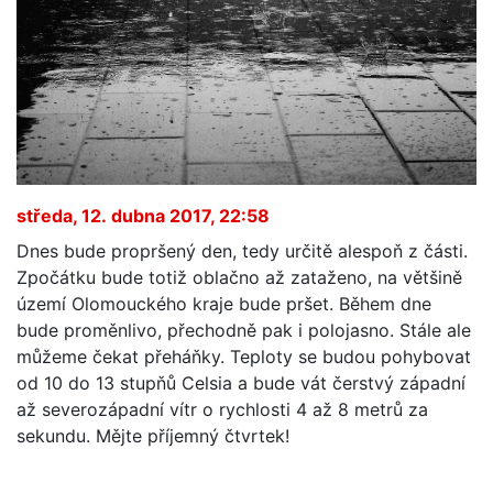
středa, 12. dubna 2017, 22:58
Dnes bude propršený den, tedy určitě alespoň z části.
Zpočátku bude totiž oblačno až zataženo, na většině
území Olomouckého kraje bude pršet. Během dne
bude proměnlivo, přechodně pak i polojasno. Stále ale
můžeme čekat přeháňky. Teploty se budou pohybovat
od 10 do 13 stupňů Celsia a bude vát čerstvý západní
až severozápadní vítr o rychlosti 4 až 8 metrů za
sekundu. Mějte příjemný čtvrtek!