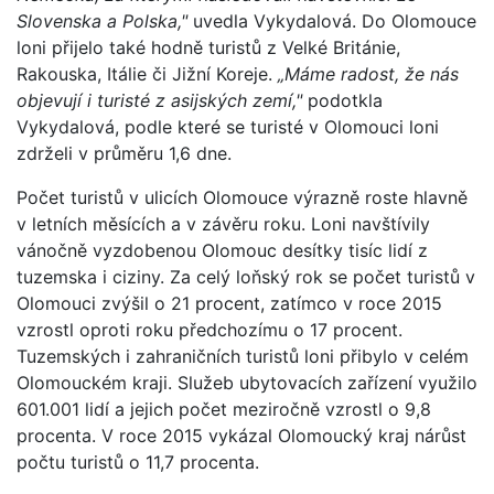
Slovenska a Polska,"
uvedla Vykydalová. Do Olomouce
loni přijelo také hodně turistů z Velké Británie,
Rakouska, Itálie či Jižní Koreje.
„Máme radost, že nás
objevují i turisté z asijských zemí,"
podotkla
Vykydalová, podle které se turisté v Olomouci loni
zdrželi v průměru 1,6 dne.
Počet turistů v ulicích Olomouce výrazně roste hlavně
v letních měsících a v závěru roku. Loni navštívily
vánočně vyzdobenou Olomouc desítky tisíc lidí z
tuzemska i ciziny. Za celý loňský rok se počet turistů v
Olomouci zvýšil o 21 procent, zatímco v roce 2015
vzrostl oproti roku předchozímu o 17 procent.
Tuzemských i zahraničních turistů loni přibylo v celém
Olomouckém kraji. Služeb ubytovacích zařízení využilo
601.001 lidí a jejich počet meziročně vzrostl o 9,8
procenta. V roce 2015 vykázal Olomoucký kraj nárůst
počtu turistů o 11,7 procenta.