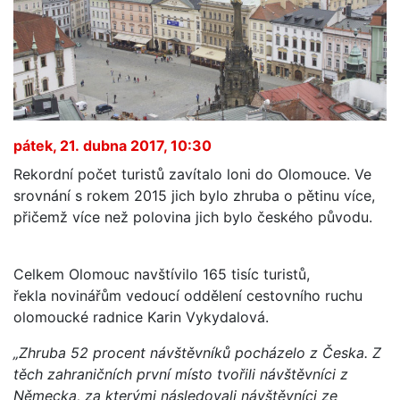
pátek, 21. dubna 2017, 10:30
Rekordní počet turistů zavítalo loni do Olomouce. Ve
srovnání s rokem 2015 jich bylo zhruba o pětinu více,
přičemž více než polovina jich bylo českého původu.
Celkem Olomouc navštívilo 165 tisíc turistů,
řekla novinářům vedoucí oddělení cestovního ruchu
olomoucké radnice Karin Vykydalová.
„Zhruba 52 procent návštěvníků pocházelo z Česka. Z
těch zahraničních první místo tvořili návštěvníci z
Německa, za kterými následovali návštěvníci ze