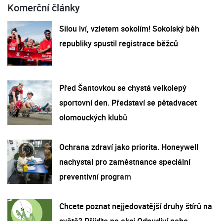
Komerční články
Silou lví, vzletem sokolím! Sokolský běh
republiky spustil registrace běžců
Před Šantovkou se chystá velkolepý
sportovní den. Představí se pětadvacet
olomouckých klubů
Ochrana zdraví jako priorita. Honeywell
nachystal pro zaměstnance speciální
preventivní program
Chcete poznat nejjedovatější druhy štírů na
světě? Přijďte na akci Odpudiví nebo