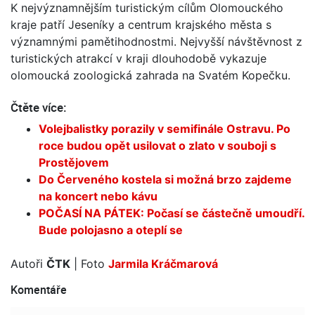
K nejvýznamnějším turistickým cílům Olomouckého
kraje patří Jeseníky a centrum krajského města s
významnými pamětihodnostmi. Nejvyšší návštěvnost z
turistických atrakcí v kraji dlouhodobě vykazuje
olomoucká zoologická zahrada na Svatém Kopečku.
Čtěte více:
Volejbalistky porazily v semifinále Ostravu. Po
roce budou opět usilovat o zlato v souboji s
Prostějovem
Do Červeného kostela si možná brzo zajdeme
na koncert nebo kávu
POČASÍ NA PÁTEK: Počasí se částečně umoudří.
Bude polojasno a oteplí se
Autoři
ČTK
| Foto
Jarmila Kráčmarová
Komentáře