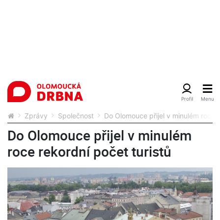
Zprávy
Společnost
Do Olomouce přijel v minulém roce r
Do Olomouce přijel v minulém
roce rekordní počet turistů