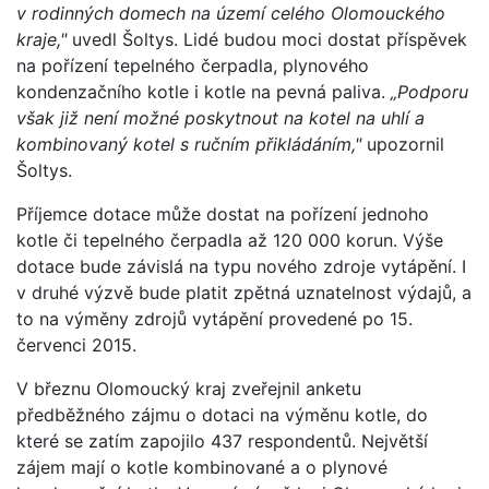
v rodinných domech na území celého Olomouckého
kraje,"
uvedl Šoltys. Lidé budou moci dostat příspěvek
na pořízení tepelného čerpadla, plynového
kondenzačního kotle i kotle na pevná paliva.
„Podporu
však již není možné poskytnout na kotel na uhlí a
kombinovaný kotel s ručním přikládáním,"
upozornil
Šoltys.
Příjemce dotace může dostat na pořízení jednoho
kotle či tepelného čerpadla až 120 000 korun. Výše
dotace bude závislá na typu nového zdroje vytápění. I
v druhé výzvě bude platit zpětná uznatelnost výdajů, a
to na výměny zdrojů vytápění provedené po 15.
červenci 2015.
V březnu Olomoucký kraj zveřejnil anketu
předběžného zájmu o dotaci na výměnu kotle, do
které se zatím zapojilo 437 respondentů. Největší
zájem mají o kotle kombinované a o plynové