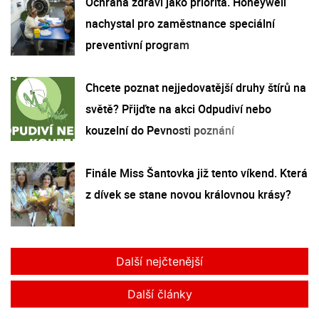
Ochrana zdraví jako priorita. Honeywell
nachystal pro zaměstnance speciální
preventivní program
Chcete poznat nejjedovatější druhy štírů na
světě? Přijďte na akci Odpudiví nebo
kouzelní do Pevnosti poznání
Finále Miss Šantovka již tento víkend. Která
z dívek se stane novou královnou krásy?
Další nejčtenější
Další články