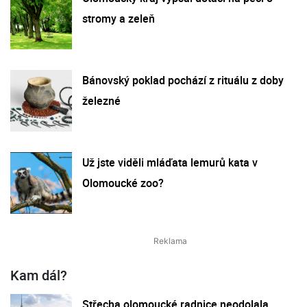
stromy a zeleň
Bánovský poklad pochází z rituálu z doby
železné
Už jste viděli mláďata lemurů kata v
Olomoucké zoo?
Kam dál?
Střecha olomoucké radnice neodolala