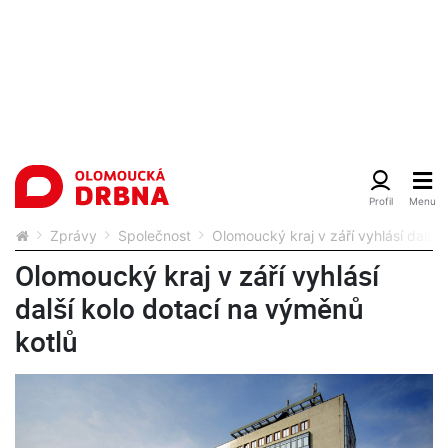
Zprávy
Společnost
Olomoucký kraj v září vyhlásí další 
Olomoucký kraj v září vyhlásí
další kolo dotací na výměnů
kotlů