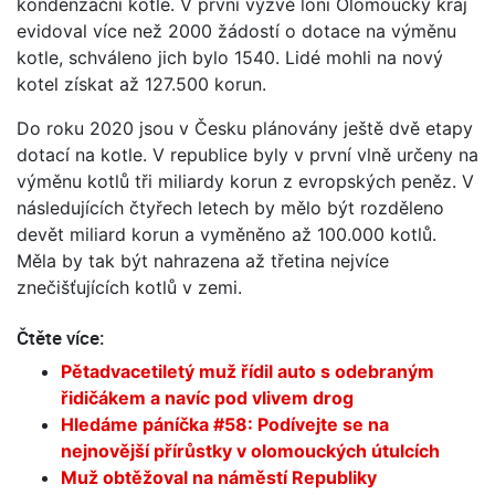
kondenzační kotle. V první výzvě loni Olomoucký kraj
evidoval více než 2000 žádostí o dotace na výměnu
kotle, schváleno jich bylo 1540. Lidé mohli na nový
kotel získat až 127.500 korun.
Do roku 2020 jsou v Česku plánovány ještě dvě etapy
dotací na kotle. V republice byly v první vlně určeny na
výměnu kotlů tři miliardy korun z evropských peněz. V
následujících čtyřech letech by mělo být rozděleno
devět miliard korun a vyměněno až 100.000 kotlů.
Měla by tak být nahrazena až třetina nejvíce
znečišťujících kotlů v zemi.
Čtěte více:
Pětadvacetiletý muž řídil auto s odebraným
řidičákem a navíc pod vlivem drog
Hledáme páníčka #58: Podívejte se na
nejnovější přírůstky v olomouckých útulcích
Muž obtěžoval na náměstí Republiky