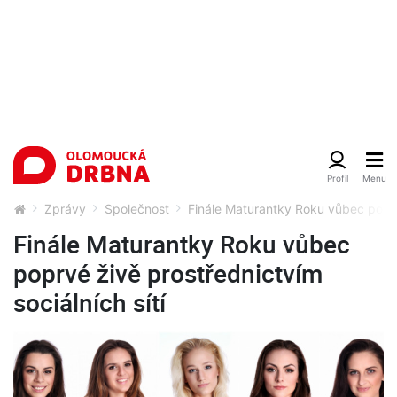
Zprávy
Společnost
Finále Maturantky Roku vůbec poprvé
Finále Maturantky Roku vůbec
poprvé živě prostřednictvím
sociálních sítí