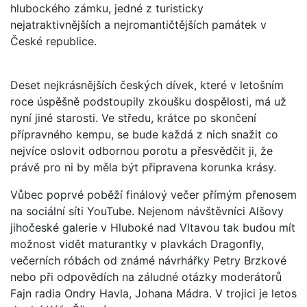
hlubockého zámku, jedné z turisticky
nejatraktivnějších a nejromantičtějších památek v
České republice.
Deset nejkrásnějších českých dívek, které v letošním
roce úspěšně podstoupily zkoušku dospělosti, má už
nyní jiné starosti. Ve středu, krátce po skončení
přípravného kempu, se bude každá z nich snažit co
nejvíce oslovit odbornou porotu a přesvědčit ji, že
právě pro ni by měla být připravena korunka krásy.
Vůbec poprvé poběží finálový večer přímým přenosem
na sociální síti YouTube. Nejenom návštěvníci Alšovy
jihočeské galerie v Hluboké nad Vltavou tak budou mít
možnost vidět maturantky v plavkách Dragonfly,
večerních róbách od známé návrhářky Petry Brzkové
nebo při odpovědích na záludné otázky moderátorů
Fajn radia Ondry Havla, Johana Mádra. V trojici je letos