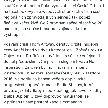
soutěže Maturantka Roku vydavatelství Česká Drbna. I
na facebookových a webových stránkách všech šesti
regionálních zpravodajských serverů tak poběží
finálový večer živě. Celý program začne přesně ve 20
hodin a jeho součástí budou i zajímavá kulturní
vystoupení.
Pozvání přijal Thom Artway, čerstvý držitel hudební
ceny Anděl hned ve dvou kategoriích – Zpěvák roku a
Objev roku. Do širšího povědomí se české veřejnosti
dostal především svým prvním singlem I Have No
Inspiration. Zároveň byl nominovaný i na cenu
v kategorii Objev roku soutěže Český Slavík Mattoni
2016. Na podiu ho během večera doplní také
progresivní popová formace Eddie Stoilow, která
přiveze jak hity Baby nebo Floating, tak nové skladby
z alba Jupiter. O živý doprovod maturantek se
v průběhu finále postará kapela Yamaband.