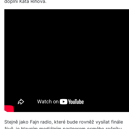
doplní Káťa Říhová.
Stejně jako Fajn radio, které bude rovněž vysílat finále
živě, je hlavním mediálním partnerem osmého ročníku