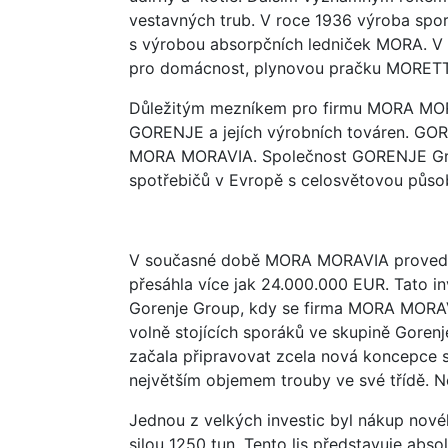
vestavných trub. V roce 1936 výroba spo
s výrobou absorpčních ledniček MORA. V r
pro domácnost, plynovou pračku MORET
Důležitým mezníkem pro firmu MORA MORA
GORENJE a jejích výrobních továren. GOR
MORA MORAVIA. Společnost GORENJE Grou
spotřebičů v Evropě s celosvětovou půso
V současné době MORA MORAVIA provedla ne
přesáhla více jak 24.000.000 EUR. Tato i
Gorenje Group, kdy se firma MORA MORAV
volně stojících sporáků ve skupině Goren
začala připravovat zcela nová koncepce s
největším objemem trouby ve své třídě. N
Jednou z velkých investic byl nákup nové
silou 1250 tun. Tento lis představuje absol