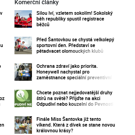
Komerční články
 v
Silou lví, vzletem sokolím! Sokolský
běh republiky spustil registrace
běžců
Před Šantovkou se chystá velkolepý
mu
sportovní den. Představí se
pětadvacet olomouckých klubů
o
Ochrana zdraví jako priorita.
Honeywell nachystal pro
zaměstnance speciální preventivní
program
Chcete poznat nejjedovatější druhy
voz
štírů na světě? Přijďte na akci
n
Odpudiví nebo kouzelní do Pevnosti
poznání
Finále Miss Šantovka již tento
en
víkend. Která z dívek se stane novou
královnou krásy?