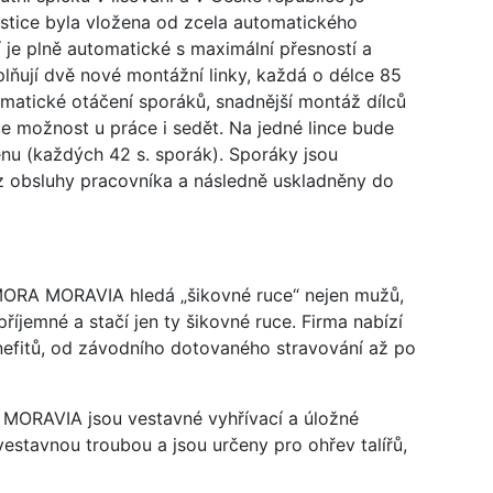
estice byla vložena od zcela automatického
í je plně automatické s maximální přesností a
plňují dvě nové montážní linky, každá o délce 85
matické otáčení sporáků, snadnější montáž dílců
ce možnost u práce i sedět. Na jedné lince bude
u (každých 42 s. sporák). Sporáky jsou
ez obsluhy pracovníka a následně uskladněny do
 MORA MORAVIA hledá „šikovné ruce“ nejen mužů,
 příjemné a stačí jen ty šikovné ruce. Firma nabízí
efitů, od závodního dotovaného stravování až po
ORAVIA jsou vestavné vyhřívací a úložné
vestavnou troubou a jsou určeny pro ohřev talířů,