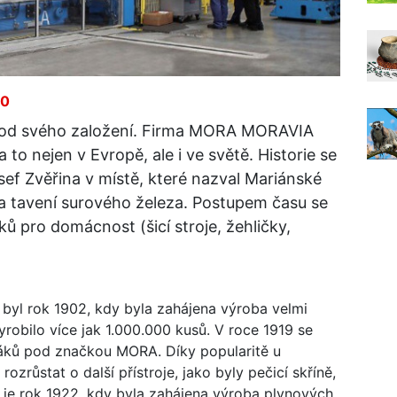
30
í od svého založení. Firma MORA MORAVIA
 to nejen v Evropě, ale i ve světě. Historie se
sef Zvěřina v místě, které nazval Mariánské
a tavení surového železa. Postupem času se
 pro domácnost (šicí stroje, žehličky,
yl rok 1902, kdy byla zahájena výroba velmi
obilo více jak 1.000.000 kusů. V roce 1919 se
áků pod značkou MORA. Díky popularitě u
ozrůstat o další přístroje, jako byly pečicí skříně,
je rok 1922, kdy byla zahájena výroba plynových