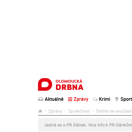
Aktuálně
Zprávy
Krimi
Sport
Zprávy
Společnost
Staňte se součás
Jedná se o PR článek. Více info k PR článkům