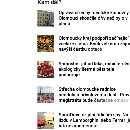
Kam dál?
Oprava střechy městské knihovny
Olomouci skončila dřív než bylo v
plánu
Olomoucký kraj podpoří začínající
včelaře i letos. Kvůli velkému záj
navýší částku dotace
Samosběr jahod láká, ministerstv
ekologicky šetrné pěstitele
podporuje
Střecha olomoucké radnice
neodolala přívalovému dešti. Pro
magistrátu bude částečně omeze
SportDrive.cz plní řidičům sny. Na
jízdu v Lamborghini nebo Ferrari j
tak nezapomenete