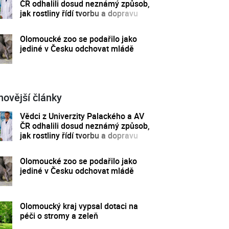
ČR odhalili dosud neznámý způsob,
jak rostliny řídí tvorbu a dopravu
svých hormonů
Olomoucké zoo se podařilo jako
jediné v Česku odchovat mládě
novější články
Vědci z Univerzity Palackého a AV
ČR odhalili dosud neznámý způsob,
jak rostliny řídí tvorbu a dopravu
svých hormonů
Olomoucké zoo se podařilo jako
jediné v Česku odchovat mládě
Olomoucký kraj vypsal dotaci na
péči o stromy a zeleň