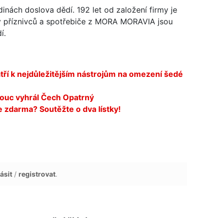
nách doslova dědí. 192 let od založení firmy je
y příznivců a spotřebiče z MORA MORAVIA jsou
í.
ří k nejdůležitějším nástrojům na omezení šedé
ouc vyhrál Čech Opatrný
 zdarma? Soutěžte o dva lístky!
ásit
/
registrovat
.