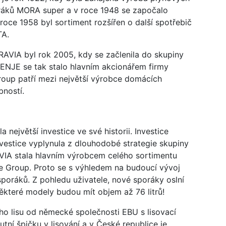
ráků MORA super a v roce 1948 se započalo
oce 1958 byl sortiment rozšířen o další spotřebič
TA.
VIA byl rok 2005, kdy se začlenila do skupiny
ENJE se tak stalo hlavním akcionářem firmy
p patří mezi největší výrobce domácích
bností.
jvětší investice ve své historii. Investice
nvestice vyplynula z dlouhodobé strategie skupiny
IA stala hlavním výrobcem celého sortimentu
je Group. Proto se s výhledem na budoucí vývoj
poráků. Z pohledu uživatele, nové sporáky oslní
ěkteré modely budou mít objem až 76 litrů!
ho lisu od německé společnosti EBU s lisovací
utní špičku v lisování a v České republice je