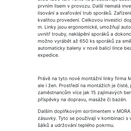
prvním lisem v provozu. Další nemalá inv
lisování a svařování trub sporáků. Zařízen
kvalitou provedení. Celkovou investici do
m. Linky jsou ergonomické, umožňují auto
uvnitř trouby, naklápění sporáků a dokon
možno vyrábět až 650 ks sporáků za směn
automaticky baleny v nové balicí lince b
expedice.
Právě na tyto nové montážní linky firma
ale i žen. Prostředí na montážích je čisté,
zaměstnancům více jak 15 zajímavých ben
příspěvky na dopravu, masáže či bazén.
Dalším doplňkovým sortimentem v MORA M
zásuvky. Tyto se používají v kombinaci s 
šálků a udržování teplého pokrmu.