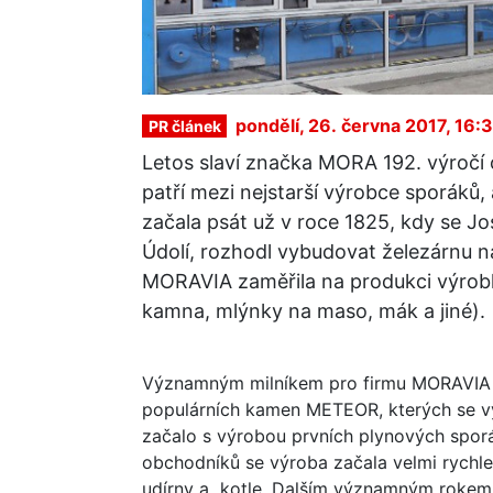
pondělí, 26. června 2017, 16:
PR článek
Letos slaví značka MORA 192. výroč
patří mezi nejstarší výrobce sporáků, a
začala psát už v roce 1825, kdy se Jo
Údolí, rozhodl vybudovat železárnu n
MORAVIA zaměřila na produkci výrobků
kamna, mlýnky na maso, mák a jiné).
Významným milníkem pro firmu MORAVIA b
populárních kamen METEOR, kterých se vyr
začalo s výrobou prvních plynových spor
obchodníků se výroba začala velmi rychle r
udírny a kotle. Dalším významným rokem 