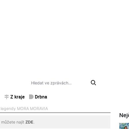
Z kraje
Drbna
tí legendy MORA MORAVIA
Nej
 můžete najít
ZDE
.