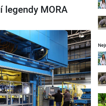
tí legendy MORA
Nej