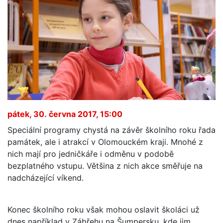
pátek, 30. června 2017, 15:00
Speciální programy chystá na závěr školního roku řada
památek, ale i atrakcí v Olomouckém kraji. Mnohé z
nich mají pro jedničkáře i odměnu v podobě
bezplatného vstupu. Většina z nich akce směřuje na
nadcházející víkend.
Konec školního roku však mohou oslavit školáci už
dnes například v Zábřehu na Šumpersku, kde jim