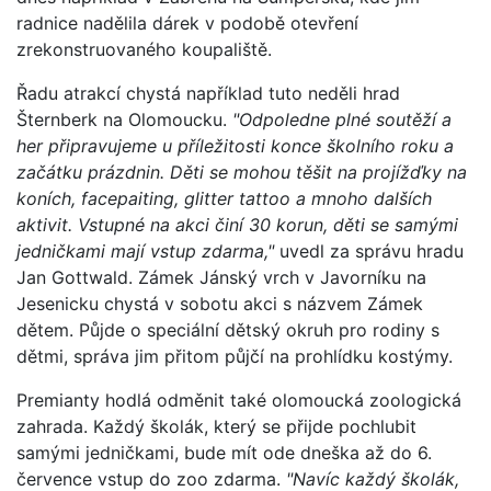
radnice nadělila dárek v podobě otevření
zrekonstruovaného koupaliště.
Řadu atrakcí chystá například tuto neděli hrad
Šternberk na Olomoucku.
"Odpoledne plné soutěží a
her připravujeme u příležitosti konce školního roku a
začátku prázdnin. Děti se mohou těšit na projížďky na
koních, facepaiting, glitter tattoo a mnoho dalších
aktivit. Vstupné na akci činí 30 korun, děti se samými
jedničkami mají vstup zdarma,"
uvedl za správu hradu
Jan Gottwald. Zámek Jánský vrch v Javorníku na
Jesenicku chystá v sobotu akci s názvem Zámek
dětem. Půjde o speciální dětský okruh pro rodiny s
dětmi, správa jim přitom půjčí na prohlídku kostýmy.
Premianty hodlá odměnit také olomoucká zoologická
zahrada. Každý školák, který se přijde pochlubit
samými jedničkami, bude mít ode dneška až do 6.
července vstup do zoo zdarma.
"Navíc každý školák,