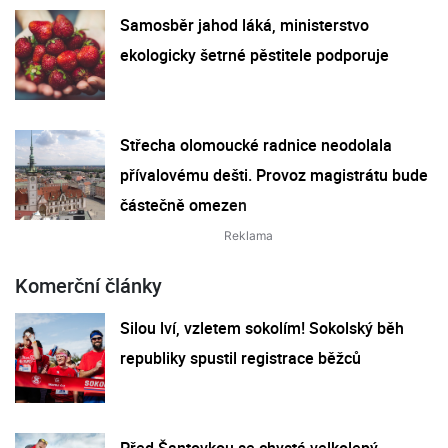
Samosběr jahod láká, ministerstvo
ekologicky šetrné pěstitele podporuje
Střecha olomoucké radnice neodolala
přívalovému dešti. Provoz magistrátu bude
částečně omezen
Komerční články
Silou lví, vzletem sokolím! Sokolský běh
republiky spustil registrace běžců
Před Šantovkou se chystá velkolepý