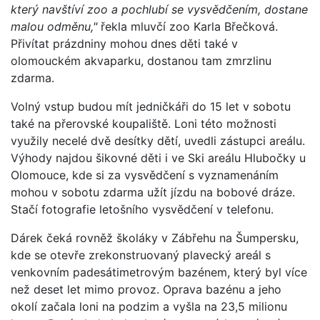
který navštíví zoo a pochlubí se vysvědčením, dostane
malou odměnu,"
řekla mluvčí zoo Karla Břečková.
Přivítat prázdniny mohou dnes děti také v
olomouckém akvaparku, dostanou tam zmrzlinu
zdarma.
Volný vstup budou mít jedničkáři do 15 let v sobotu
také na přerovské koupaliště. Loni této možnosti
využily necelé dvě desítky dětí, uvedli zástupci areálu.
Výhody najdou šikovné děti i ve Ski areálu Hlubočky u
Olomouce, kde si za vysvědčení s vyznamenáním
mohou v sobotu zdarma užít jízdu na bobové dráze.
Stačí fotografie letošního vysvědčení v telefonu.
Dárek čeká rovněž školáky v Zábřehu na Šumpersku,
kde se otevře zrekonstruovaný plavecký areál s
venkovním padesátimetrovým bazénem, který byl více
než deset let mimo provoz. Oprava bazénu a jeho
okolí začala loni na podzim a vyšla na 23,5 milionu