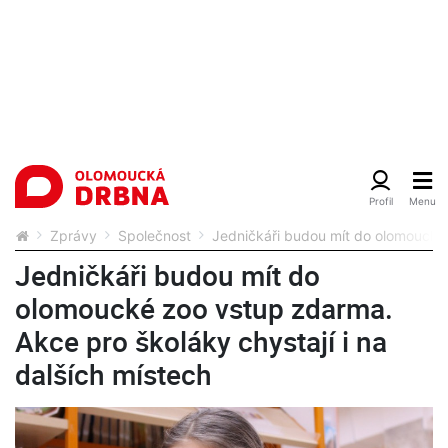
Zprávy
Společnost
Jedničkáři budou mít do olomoucké 
Jedničkáři budou mít do
olomoucké zoo vstup zdarma.
Akce pro školáky chystají i na
dalších místech