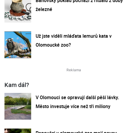
Bánovský poklad pochází z rituálu z doby
železné
Už jste viděli mláďata lemurů kata v
Olomoucké zoo?
Kam dál?
V Olomouci se opravují další pěší lávky.
Město investuje více než tři miliony
Papoušci v olomoucké zoo mají novou