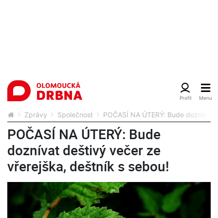
Zprávy
Společnost
POČASÍ NA ÚTERÝ: Bude doznívat deš
POČASÍ NA ÚTERÝ: Bude
doznívat deštivý večer ze
vřerejška, deštník s sebou!