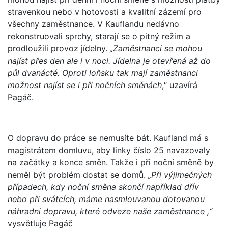
stravenkou nebo v hotovosti a kvalitní zázemí pro
všechny zaměstnance. V Kauflandu nedávno
rekonstruovali sprchy, starají se o pitný režim a
prodloužili provoz jídelny.
„Zaměstnanci se mohou
najíst přes den ale i v noci. Jídelna je otevřená až do
půl dvanácté. Oproti loňsku tak mají zaměstnanci
možnost najíst se i při nočních směnách
,“ uzavírá
Pagáč.
O dopravu do práce se nemusíte bát. Kaufland má s
magistrátem domluvu, aby linky číslo 25 navazovaly
na začátky a konce směn. Takže i při noční směně by
neměl být problém dostat se domů.
„Při výjimečných
případech, kdy noční směna skončí například dřív
nebo při svátcích, máme nasmlouvanou dotovanou
náhradní dopravu, které odveze naše zaměstnance ,“
vysvětluje Pagáč