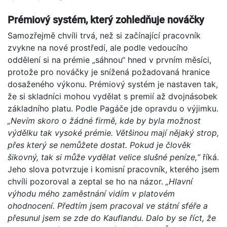
Prémiový systém, který zohledňuje nováčky
Samozřejmě chvíli trvá, než si začínající pracovník
zvykne na nové prostředí, ale podle vedoucího
oddělení si na prémie „sáhnou“ hned v prvním měsíci,
protože pro nováčky je snížená požadovaná hranice
dosaženého výkonu. Prémiový systém je nastaven tak,
že si skladníci mohou vydělat s premií až dvojnásobek
základního platu. Podle Pagáče jde opravdu o výjimku.
„Nevím skoro o žádné firmě, kde by byla možnost
výdělku tak vysoké prémie. Většinou mají nějaký strop,
přes který se nemůžete dostat. Pokud je člověk
šikovný, tak si může vydělat velice slušné peníze,“
říká.
Jeho slova potvrzuje i komisní pracovník, kterého jsem
chvíli pozoroval a zeptal se ho na názor.
„Hlavní
výhodu mého zaměstnání vidím v platovém
ohodnocení. Předtím jsem pracoval ve státní sféře a
přesunul jsem se zde do Kauflandu. Dalo by se říct, že