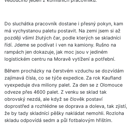
Do sluchátka pracovník dostane i přesný pokyn, kam
má vychystanou paletu postavit. Na zemi jsem si až
později všiml žlutých čar, podle kterých se skladníci
řídí. Jdeme se podívat i ven na kamiony. Rušno na
rampách jen dokazuje, jak moc jsou v jediném
logistickém centru na Moravě vytížení a potřební.
Během procházky na čerstvém vzduchu se dozvídám
zajímavá čísla, co se týče expedice. Za rok Kaufland
vyexpeduje dva miliony palet. Za den se z Olomouce
odveze přes 4600 palet. Z venku se sklad tak
obrovský nezdá, ale když se člověk postaví
doprostřed a rozhlédne se doprava a doleva, tak zjistí,
že by tady skladníci pěšky nakládat nemohli. Rozloha
skladu odpovídá sedm a půl fotbalovým hřištím.