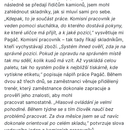
následně se předají řidičům kamionů, jsem mohl
zahlédnout skladníky, jak si mluví sami pro sebe.
„Kdepak, to je součást práce. Komisní pracovník je
veden pomoci sluchátka, do kterého dostává pokyny,
ke které uličce má přijít, a k jaké pozici,“
vysvětluje mi
Pagáč. Komisní pracovník – tak tady říkají skladníkům,
kteří vychystávají zboží.
„Systém ihned ověří, zda je na
správné pozici. Pokud je opravdu na správném místě
tak mu sdělí, kolik kusů má vzít. Až vyskládá celou
paletu, tak ho systém pošle k nejbližší tiskárně, kde
vytiskne etiketu,“
popisuje náplň práce Pagáč. Během
dvou až třech dnů, se zaměstnanci věnuje přidělený
trenér, který zaměstnance dokonale zapracuje a
prověří jeho znalosti, aby mohl
pracovat samostatně.
„Hlasové ovládání je velmi
pohodlné. Během týdne se s tím člověk naučí bez
problémů pracovat. Za dva měsíce jsem se už navíc
dokonale orientoval po celém skladu,“
potvrzuje slova
vedoucího jeden z komisních pracovníků.