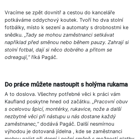
Vracíme se zpět dovnitř a cestou do kanceláře
potkáváme oddychový koutek. Tvoří ho dva stolní
fotbálky, místo k sezení a automaty s drobnostmi ke
snědku.
„Tady se mohou zaměstnanci setkávat
například před směnou nebo během pauzy. Zahrají si
stolní fotbal, dají si něco dobrého a přitom se
odreagují,“
říká Pagáč.
Do práce můžete nastoupit s holýma rukama
A to doslova. Všechny potřebné věci k práci vám
Kaufland poskytne hned od začátku.
„Pracovní obuv
s ocelovou špicí, montérky, rukavice, nože a další
nezbytné věci při nástupu u nás dostane každý
zaměstnanec,“
dodává Pagáč. Další nesmírnou
výhodou je dotovaná jídelna , kde se zaměstnanci
mohou najíst při denní i noční směně s možností platby