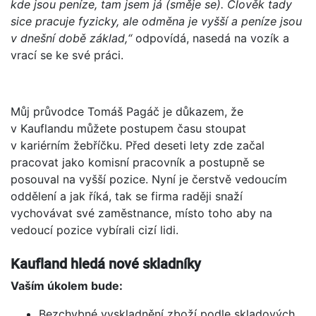
kde jsou peníze, tam jsem já (směje se). Člověk tady
sice pracuje fyzicky, ale odměna je vyšší a peníze jsou
v dnešní době základ,“
odpovídá, nasedá na vozík a
vrací se ke své práci.
Můj průvodce Tomáš Pagáč je důkazem, že
v Kauflandu můžete postupem času stoupat
v kariérním žebříčku. Před deseti lety zde začal
pracovat jako komisní pracovník a postupně se
posouval na vyšší pozice. Nyní je čerstvě vedoucím
oddělení a jak říká, tak se firma raději snaží
vychovávat své zaměstnance, místo toho aby na
vedoucí pozice vybírali cizí lidi.
Kaufland hledá nové skladníky
Vaším úkolem bude:
Bezchybné vyskladnění zboží podle skladových