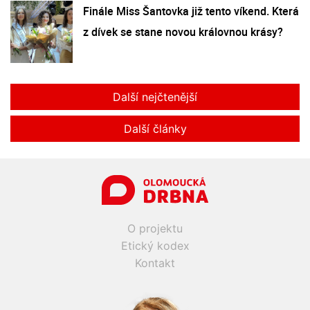
Finále Miss Šantovka již tento víkend. Která
z dívek se stane novou královnou krásy?
Další nejčtenější
Další články
O projektu
Etický kodex
Kontakt