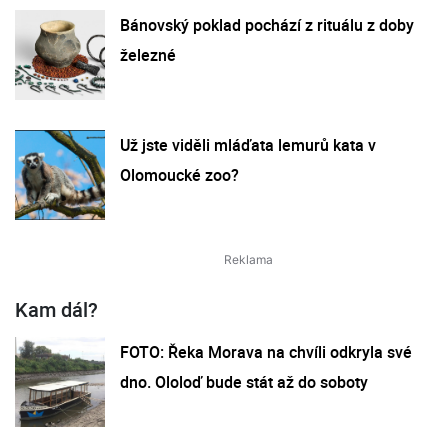
Bánovský poklad pochází z rituálu z doby
železné
Už jste viděli mláďata lemurů kata v
Olomoucké zoo?
Kam dál?
FOTO: Řeka Morava na chvíli odkryla své
dno. Ololoď bude stát až do soboty