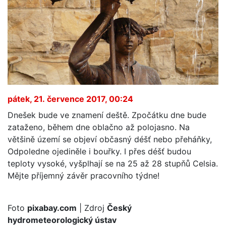
pátek, 21. července 2017, 00:24
Dnešek bude ve znamení deště. Zpočátku dne bude
zataženo, během dne oblačno až polojasno. Na
většině území se objeví občasný déšť nebo přeháňky,
Odpoledne ojediněle i bouřky. I přes déšť budou
teploty vysoké, vyšplhají se na 25 až 28 stupňů Celsia.
Mějte příjemný závěr pracovního týdne!
Foto
pixabay.com
| Zdroj
Český
hydrometeorologický ústav