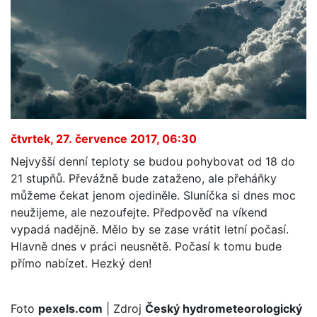
čtvrtek, 27. července 2017, 06:30
Nejvyšší denní teploty se budou pohybovat od 18 do
21 stupňů. Převážně bude zataženo, ale přeháňky
můžeme čekat jenom ojediněle. Sluníčka si dnes moc
neužijeme, ale nezoufejte. Předpověď na víkend
vypadá nadějně. Mělo by se zase vrátit letní počasí.
Hlavně dnes v práci neusnětě. Počasí k tomu bude
přímo nabízet. Hezký den!
Foto
pexels.com
| Zdroj
Český hydrometeorologický