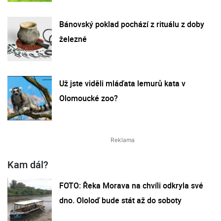
Bánovský poklad pochází z rituálu z doby
železné
Už jste viděli mláďata lemurů kata v
Olomoucké zoo?
Kam dál?
FOTO: Řeka Morava na chvíli odkryla své
dno. Ololoď bude stát až do soboty