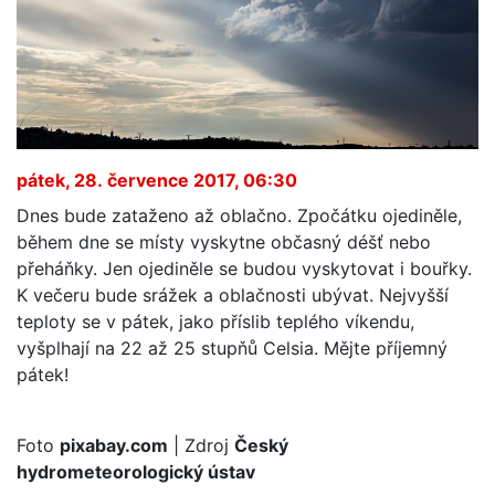
pátek, 28. července 2017, 06:30
Dnes bude zataženo až oblačno. Zpočátku ojediněle,
během dne se místy vyskytne občasný déšť nebo
přeháňky. Jen ojediněle se budou vyskytovat i bouřky.
K večeru bude srážek a oblačnosti ubývat. Nejvyšší
teploty se v pátek, jako příslib teplého víkendu,
vyšplhají na 22 až 25 stupňů Celsia. Mějte příjemný
pátek!
Foto
pixabay.com
| Zdroj
Český
hydrometeorologický ústav