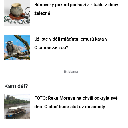
Bánovský poklad pochází z rituálu z doby
železné
Už jste viděli mláďata lemurů kata v
Olomoucké zoo?
Kam dál?
FOTO: Řeka Morava na chvíli odkryla své
dno. Ololoď bude stát až do soboty