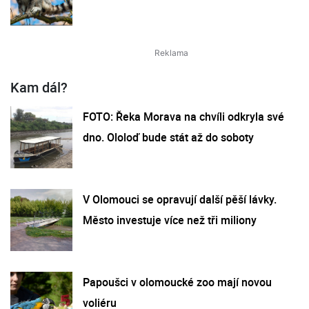
Kam dál?
FOTO: Řeka Morava na chvíli odkryla své
dno. Ololoď bude stát až do soboty
V Olomouci se opravují další pěší lávky.
Město investuje více než tři miliony
Papoušci v olomoucké zoo mají novou
voliéru