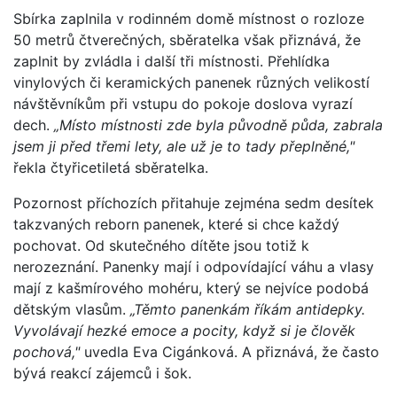
Sbírka zaplnila v rodinném domě místnost o rozloze
50 metrů čtverečných, sběratelka však přiznává, že
zaplnit by zvládla i další tři místnosti. Přehlídka
vinylových či keramických panenek různých velikostí
návštěvníkům při vstupu do pokoje doslova vyrazí
dech.
„Místo místnosti zde byla původně půda, zabrala
jsem ji před třemi lety, ale už je to tady přeplněné,"
řekla čtyřicetiletá sběratelka.
Pozornost příchozích přitahuje zejména sedm desítek
takzvaných reborn panenek, které si chce každý
pochovat. Od skutečného dítěte jsou totiž k
nerozeznání. Panenky mají i odpovídající váhu a vlasy
mají z kašmírového mohéru, který se nejvíce podobá
dětským vlasům.
„Těmto panenkám říkám antidepky.
Vyvolávají hezké emoce a pocity, když si je člověk
pochová,"
uvedla Eva Cigánková. A přiznává, že často
bývá reakcí zájemců i šok.