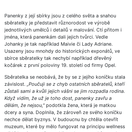
Panenky z její sbírky jsou z celého světa a snahou
sběratelky je představit různorodost ve výrobě
jednotlivých umělců i detailů v malování. Ctí přitom i
jména, která panenkám dali jejich tvůrci. Vedle
Johanky je tak například Maivie či Lady Adriane.
Usazeny jsou mnohdy do historických exponátů, ve
sbírce sběratelky tak nechybí například dřevěný
kočárek z první poloviny 19. století od firmy Opel.
Sběratelka se neobává, že by se z jejího koníčku stala
závislost.
„Poučuji se z chyb ostatních sběratelů, kteří
zůstali sami a kvůli jejich vášni se jim rozpadla rodina.
Když vidím, že už je toho dost, panenky zavřu a
dělám, že nejsou,"
podotkla žena, která je matkou
dcery a syna. Doplnila, že zároveň ze svého koníčku
nechce dělat byznys. V budoucnu by chtěla otevřít
muzeum, které by mělo fungovat na principu wellness