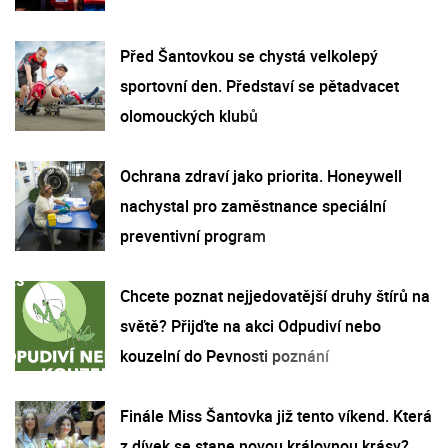
Před Šantovkou se chystá velkolepý
sportovní den. Představí se pětadvacet
olomouckých klubů
Ochrana zdraví jako priorita. Honeywell
nachystal pro zaměstnance speciální
preventivní program
Chcete poznat nejjedovatější druhy štírů na
světě? Přijďte na akci Odpudiví nebo
kouzelní do Pevnosti poznání
Finále Miss Šantovka již tento víkend. Která
z dívek se stane novou královnou krásy?