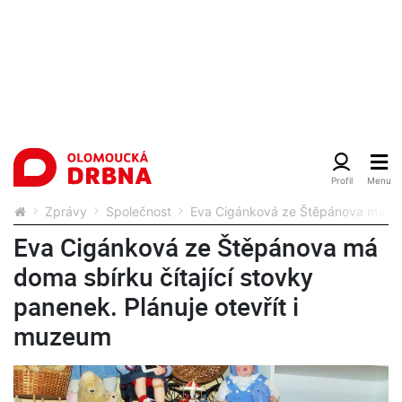
Zprávy
Společnost
Eva Cigánková ze Štěpánova má doma
Eva Cigánková ze Štěpánova má
doma sbírku čítající stovky
panenek. Plánuje otevřít i
muzeum