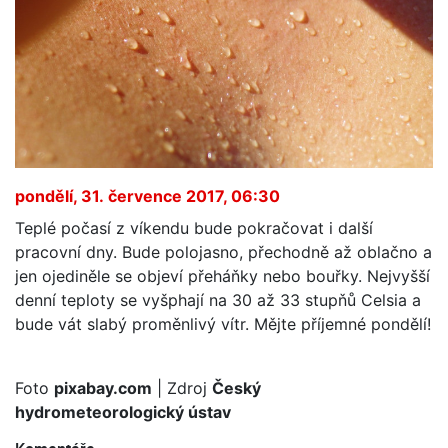
pondělí, 31. července 2017, 06:30
Teplé počasí z víkendu bude pokračovat i další
pracovní dny. Bude polojasno, přechodně až oblačno a
jen ojediněle se objeví přeháňky nebo bouřky. Nejvyšší
denní teploty se vyšphají na 30 až 33 stupňů Celsia a
bude vát slabý proměnlivý vítr. Mějte příjemné pondělí!
Foto
pixabay.com
| Zdroj
Český
hydrometeorologický ústav