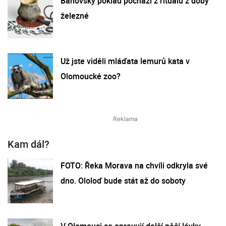
Bánovský poklad pochází z rituálu z doby
železné
Už jste viděli mláďata lemurů kata v
Olomoucké zoo?
Kam dál?
FOTO: Řeka Morava na chvíli odkryla své
dno. Ololoď bude stát až do soboty
V Olomouci se opravují další pěší lávky.