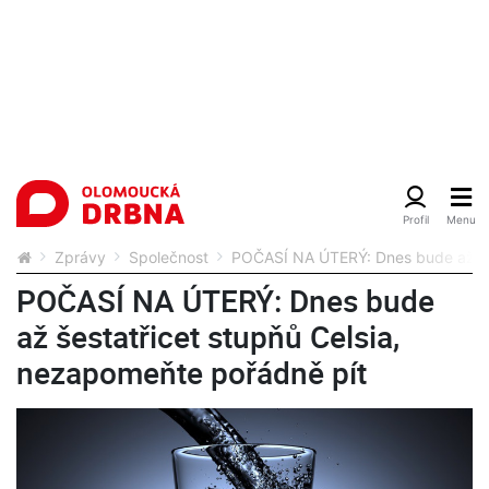
Zprávy
Společnost
POČASÍ NA ÚTERÝ: Dnes bude až šes
POČASÍ NA ÚTERÝ: Dnes bude
až šestatřicet stupňů Celsia,
nezapomeňte pořádně pít