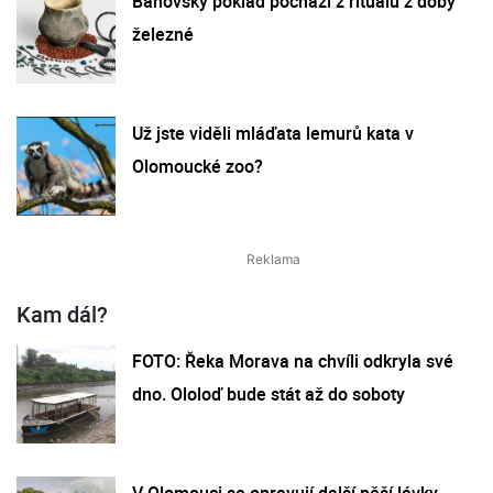
Bánovský poklad pochází z rituálu z doby
železné
Už jste viděli mláďata lemurů kata v
Olomoucké zoo?
Kam dál?
FOTO: Řeka Morava na chvíli odkryla své
dno. Ololoď bude stát až do soboty
V Olomouci se opravují další pěší lávky.