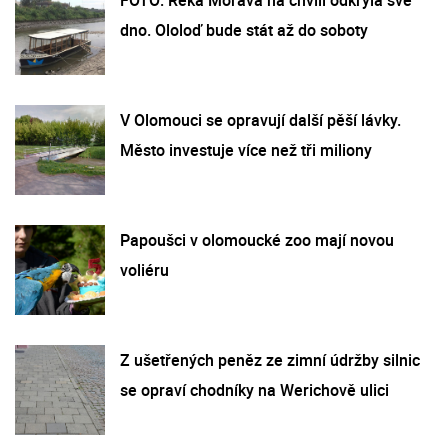
FOTO: Řeka Morava na chvíli odkryla své
dno. Ololoď bude stát až do soboty
V Olomouci se opravují další pěší lávky.
Město investuje více než tři miliony
Papoušci v olomoucké zoo mají novou
voliéru
Z ušetřených peněz ze zimní údržby silnic
se opraví chodníky na Werichově ulici