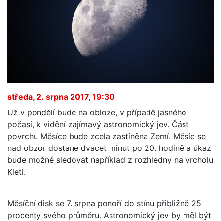
středa, 2. srpna 2017, 19:30
Už v pondělí bude na obloze, v případě jasného
počasí, k vidění zajímavý astronomický jev. Část
povrchu Měsíce bude zcela zastíněna Zemí. Měsíc se
nad obzor dostane dvacet minut po 20. hodině a úkaz
bude možné sledovat například z rozhledny na vrcholu
Kleti.
Měsíční disk se 7. srpna ponoří do stínu přibližně 25
procenty svého průměru. Astronomický jev by měl být