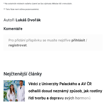
* Na ostatních místech našeho území se čas východu Měsíce liší v minutách.
** Tato fáze není očima pozorovatelná.
Autoři
Lukáš Dvořák
Komentáře
Pro přidání příspěvku se musíte nejdříve
přihlásit
/
registrovat
.
Nejčtenější články
Vědci z Univerzity Palackého a AV ČR
odhalili dosud neznámý způsob, jak rostliny
řídí tvorbu a dopravu svých hormonů