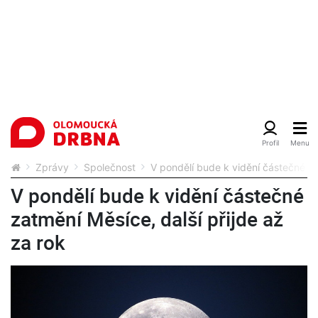
Zprávy
Společnost
V pondělí bude k vidění částečné za
V pondělí bude k vidění částečné
zatmění Měsíce, další přijde až
za rok