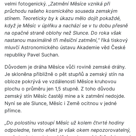
velmi fotogenický.
„Zatmění Měsíce vzniká při
průchodu našeho kosmického souseda zemským
stínem. Teoreticky by k úkazu mělo dojít pokaždé,
když je Měsíc v úplňku a nachází se v tu dobu přesně
na opačné straně oblohy než Slunce. Do roka však
nastanou maximálně tři měsíční zatmění,“
říká tiskový
mluvčí Astronomického ústavu Akademie věd České
republiky Pavel Suchan.
Důvodem je dráha Měsíce vůči rovině zemské dráhy.
Je skloněna přibližně o pět stupňů a zemský stín na
obloze pokrývá ve vzdálenosti Měsíce kruhovou
plochu o průměru jen 1,5 stupně. Z toho důvodu
zemský stín Měsíc častěji mine a k zatmění nedojde.
Nyní se ale Slunce, Měsíc i Země ocitnou v jedné
přímce.
„Do polostínu vstoupí Měsíc už kolem čtvrté hodiny
odpoledne, tento efekt je však okem nepozorovatelný,