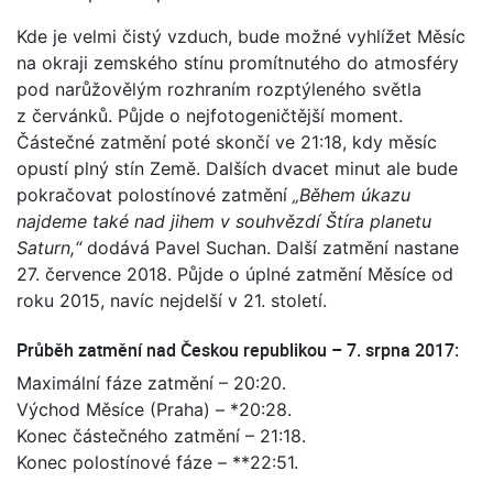
Kde je velmi čistý vzduch, bude možné vyhlížet Měsíc
na okraji zemského stínu promítnutého do atmosféry
pod narůžovělým rozhraním rozptýleného světla
z červánků. Půjde o nejfotogeničtější moment.
Částečné zatmění poté skončí ve 21:18, kdy měsíc
opustí plný stín Země. Dalších dvacet minut ale bude
pokračovat polostínové zatmění
„Během úkazu
najdeme také nad jihem v souhvězdí Štíra planetu
Saturn,“
dodává Pavel Suchan. Další zatmění nastane
27. července 2018. Půjde o úplné zatmění Měsíce od
roku 2015, navíc nejdelší v 21. století.
Průběh zatmění nad Českou republikou – 7. srpna 2017:
Maximální fáze zatmění – 20:20.
Východ Měsíce (Praha) – *20:28.
Konec částečného zatmění – 21:18.
Konec polostínové fáze – **22:51.