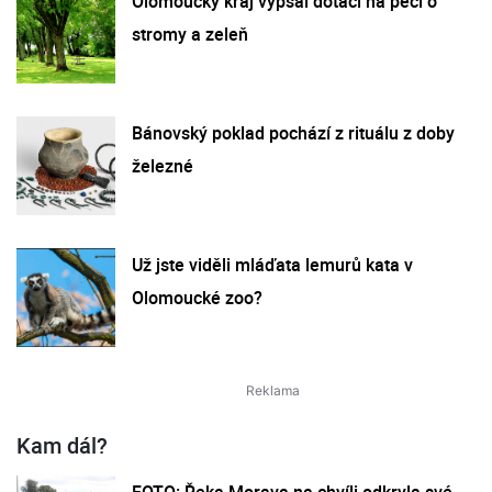
Olomoucký kraj vypsal dotaci na péči o
stromy a zeleň
Bánovský poklad pochází z rituálu z doby
železné
Už jste viděli mláďata lemurů kata v
Olomoucké zoo?
Kam dál?