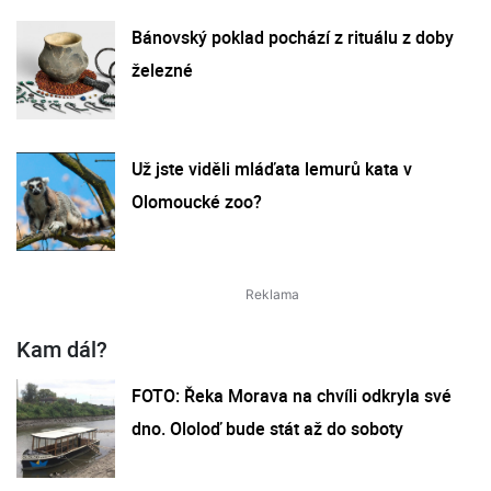
Bánovský poklad pochází z rituálu z doby
železné
Už jste viděli mláďata lemurů kata v
Olomoucké zoo?
Kam dál?
FOTO: Řeka Morava na chvíli odkryla své
dno. Ololoď bude stát až do soboty