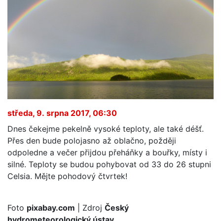
středa, 9. srpna 2017, 06:30
Dnes čekejme pekelně vysoké teploty, ale také déšť.
Přes den bude polojasno až oblačno, požději
odpoledne a večer přijdou přeháňky a bouřky, místy i
silné. Teploty se budou pohybovat od 33 do 26 stupni
Celsia. Mějte pohodový čtvrtek!
Foto
pixabay.com
| Zdroj
Český
hydrometeorologický ústav