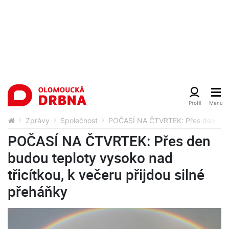
Zprávy
Společnost
POČASÍ NA ČTVRTEK: Přes den budou 
POČASÍ NA ČTVRTEK: Přes den
budou teploty vysoko nad
třicítkou, k večeru přijdou silné
přeháňky