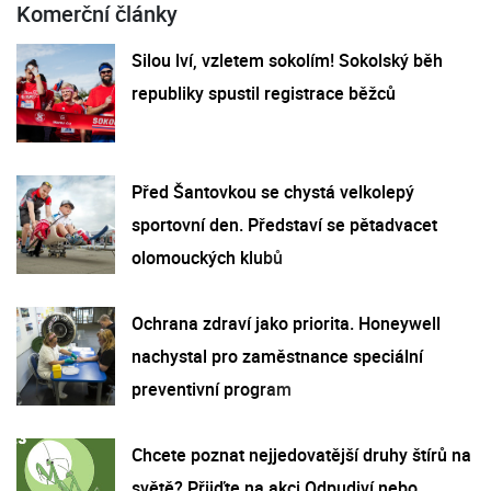
Komerční články
Silou lví, vzletem sokolím! Sokolský běh
republiky spustil registrace běžců
Před Šantovkou se chystá velkolepý
sportovní den. Představí se pětadvacet
olomouckých klubů
Ochrana zdraví jako priorita. Honeywell
nachystal pro zaměstnance speciální
preventivní program
Chcete poznat nejjedovatější druhy štírů na
světě? Přijďte na akci Odpudiví nebo