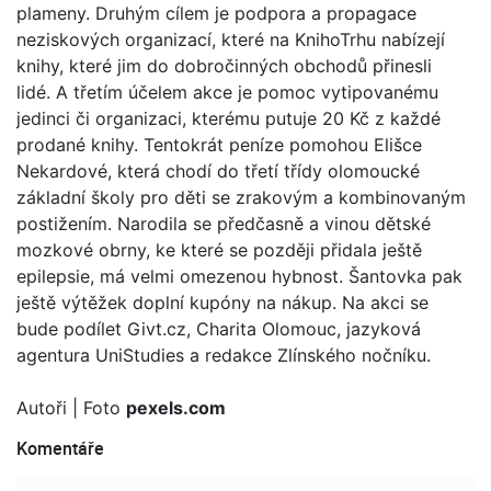
plameny. Druhým cílem je podpora a propagace
neziskových organizací, které na KnihoTrhu nabízejí
knihy, které jim do dobročinných obchodů přinesli
lidé. A třetím účelem akce je pomoc vytipovanému
jedinci či organizaci, kterému putuje 20 Kč z každé
prodané knihy. Tentokrát peníze pomohou Elišce
Nekardové, která chodí do třetí třídy olomoucké
základní školy pro děti se zrakovým a kombinovaným
postižením. Narodila se předčasně a vinou dětské
mozkové obrny, ke které se později přidala ještě
epilepsie, má velmi omezenou hybnost. Šantovka pak
ještě výtěžek doplní kupóny na nákup. Na akci se
bude podílet Givt.cz, Charita Olomouc, jazyková
agentura UniStudies a redakce Zlínského nočníku.
Autoři
| Foto
pexels.com
Komentáře