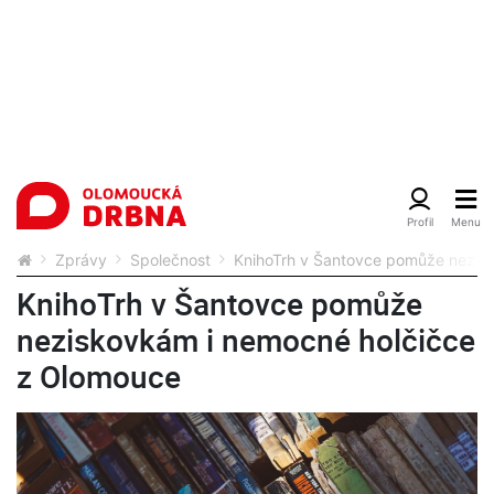
Zprávy
Společnost
KnihoTrh v Šantovce pomůže nezis
KnihoTrh v Šantovce pomůže
neziskovkám i nemocné holčičce
z Olomouce