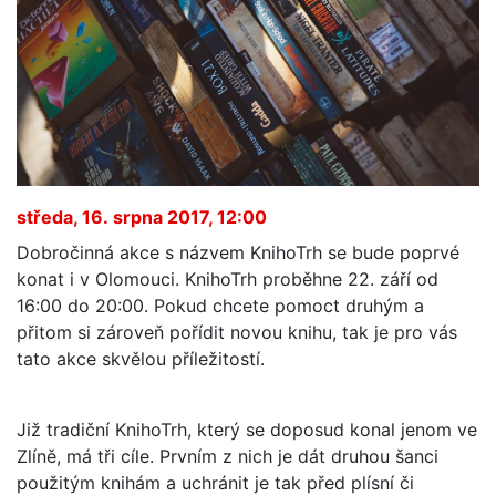
středa, 16. srpna 2017, 12:00
Dobročinná akce s názvem KnihoTrh se bude poprvé
konat i v Olomouci. KnihoTrh proběhne 22. září od
16:00 do 20:00. Pokud chcete pomoct druhým a
přitom si zároveň pořídit novou knihu, tak je pro vás
tato akce skvělou příležitostí.
Již tradiční KnihoTrh, který se doposud konal jenom ve
Zlíně, má tři cíle. Prvním z nich je dát druhou šanci
použitým knihám a uchránit je tak před plísní či