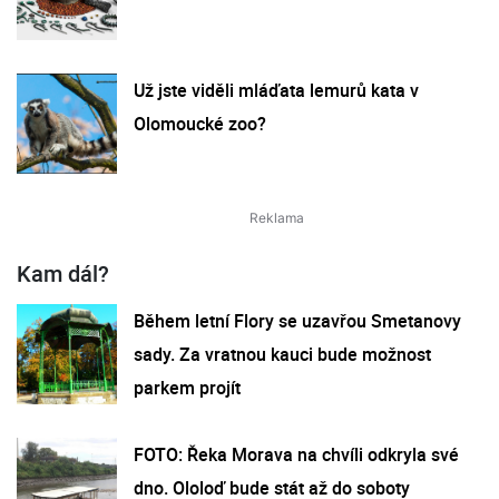
Už jste viděli mláďata lemurů kata v
Olomoucké zoo?
Kam dál?
Během letní Flory se uzavřou Smetanovy
sady. Za vratnou kauci bude možnost
parkem projít
FOTO: Řeka Morava na chvíli odkryla své
dno. Ololoď bude stát až do soboty