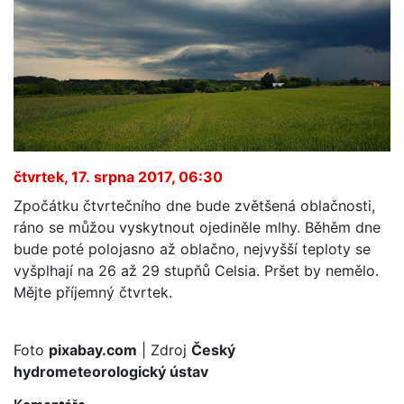
čtvrtek, 17. srpna 2017, 06:30
Zpočátku čtvrtečního dne bude zvětšená oblačnosti,
ráno se můžou vyskytnout ojediněle mlhy. Běhěm dne
bude poté polojasno až oblačno, nejvyšší teploty se
vyšplhají na 26 až 29 stupňů Celsia. Pršet by nemělo.
Mějte příjemný čtvrtek.
Foto
pixabay.com
| Zdroj
Český
hydrometeorologický ústav