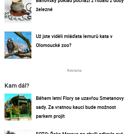
Bánovský poklad pochází z rituálu z doby
železné
Už jste viděli mláďata lemurů kata v
Olomoucké zoo?
Kam dál?
Během letní Flory se uzavřou Smetanovy
sady. Za vratnou kauci bude možnost
parkem projít
FOTO: Řeka Morava na chvíli odkryla své