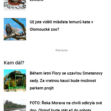
Už jste viděli mláďata lemurů kata v
Olomoucké zoo?
Kam dál?
Během letní Flory se uzavřou Smetanovy
sady. Za vratnou kauci bude možnost
parkem projít
FOTO: Řeka Morava na chvíli odkryla své
dno. Ololoď bude stát až do soboty