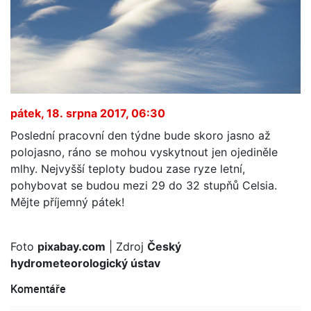
pátek, 18. srpna 2017, 06:30
Poslední pracovní den týdne bude skoro jasno až
polojasno, ráno se mohou vyskytnout jen ojediněle
mlhy. Nejvyšší teploty budou zase ryze letní,
pohybovat se budou mezi 29 do 32 stupňů Celsia.
Mějte příjemný pátek!
Foto
pixabay.com
| Zdroj
Český
hydrometeorologický ústav
Komentáře