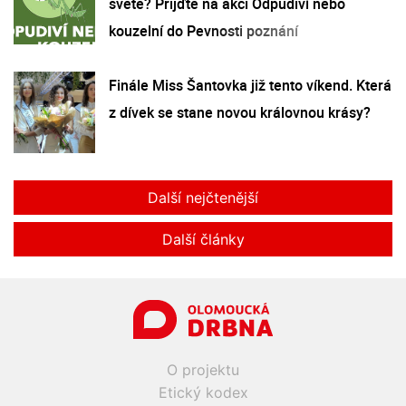
světě? Přijďte na akci Odpudiví nebo
kouzelní do Pevnosti poznání
Finále Miss Šantovka již tento víkend. Která
z dívek se stane novou královnou krásy?
Další nejčtenější
Další články
O projektu
Etický kodex