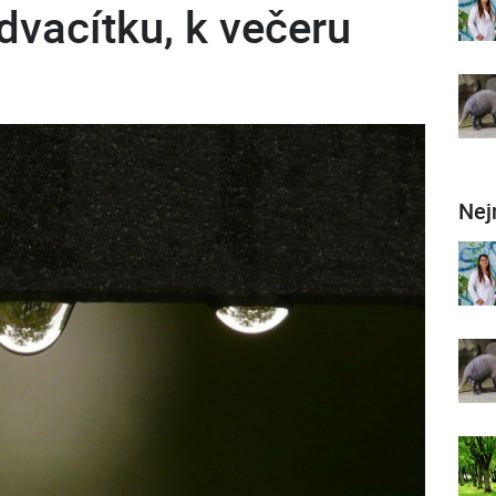
vacítku, k večeru
Nej