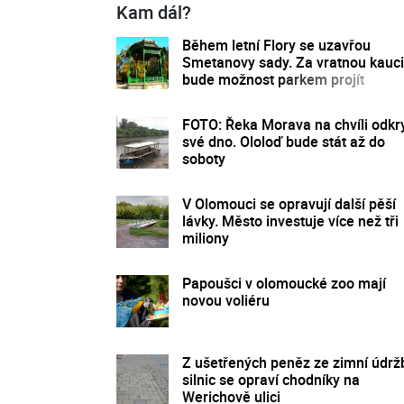
Kam dál?
Během letní Flory se uzavřou
Smetanovy sady. Za vratnou kauci
bude možnost parkem projít
FOTO: Řeka Morava na chvíli odkr
své dno. Ololoď bude stát až do
soboty
V Olomouci se opravují další pěší
lávky. Město investuje více než tři
miliony
Papoušci v olomoucké zoo mají
novou voliéru
Z ušetřených peněz ze zimní údrž
silnic se opraví chodníky na
Werichově ulici