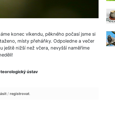
máme konec víkendu, pěkného počasí jsme si
ataženo, místy přeháňky. Odpoledne a večer
u ještě nižší než včera, nevyšší naměříme
neděli!
eorologický ústav
ásit
/
registrovat
.