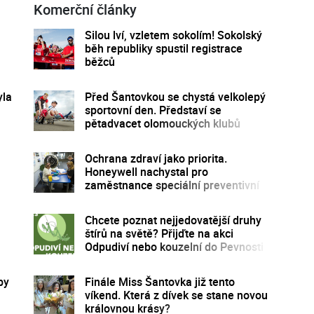
Komerční články
Silou lví, vzletem sokolím! Sokolský
běh republiky spustil registrace
běžců
yla
Před Šantovkou se chystá velkolepý
sportovní den. Představí se
pětadvacet olomouckých klubů
Ochrana zdraví jako priorita.
Honeywell nachystal pro
zaměstnance speciální preventivní
program
Chcete poznat nejjedovatější druhy
štírů na světě? Přijďte na akci
Odpudiví nebo kouzelní do Pevnosti
poznání
by
Finále Miss Šantovka již tento
víkend. Která z dívek se stane novou
královnou krásy?