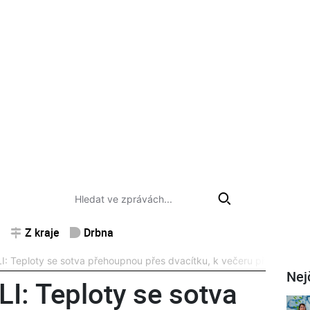
Z kraje
Drbna
 Teploty se sotva přehoupnou přes dvacítku, k večeru přestane pr
Nej
: Teploty se sotva