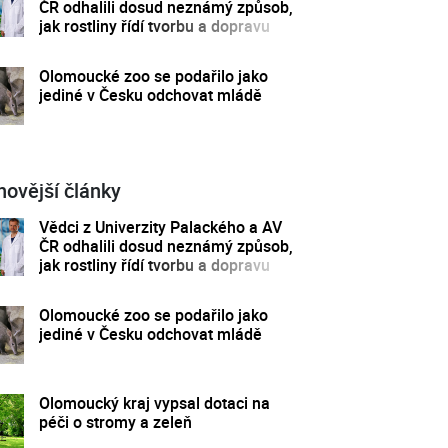
ČR odhalili dosud neznámý způsob,
jak rostliny řídí tvorbu a dopravu
svých hormonů
Olomoucké zoo se podařilo jako
jediné v Česku odchovat mládě
novější články
Vědci z Univerzity Palackého a AV
ČR odhalili dosud neznámý způsob,
jak rostliny řídí tvorbu a dopravu
svých hormonů
Olomoucké zoo se podařilo jako
jediné v Česku odchovat mládě
Olomoucký kraj vypsal dotaci na
péči o stromy a zeleň