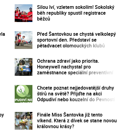
Silou lví, vzletem sokolím! Sokolský
běh republiky spustil registrace
běžců
yla
Před Šantovkou se chystá velkolepý
sportovní den. Představí se
pětadvacet olomouckých klubů
Ochrana zdraví jako priorita.
Honeywell nachystal pro
zaměstnance speciální preventivní
program
Chcete poznat nejjedovatější druhy
štírů na světě? Přijďte na akci
Odpudiví nebo kouzelní do Pevnosti
poznání
by
Finále Miss Šantovka již tento
víkend. Která z dívek se stane novou
královnou krásy?