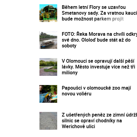
Během letní Flory se uzavřou
Smetanovy sady. Za vratnou kauci
bude možnost parkem projít
FOTO: Řeka Morava na chvíli odkr
své dno. Ololoď bude stát až do
soboty
V Olomouci se opravují další pěší
lávky. Město investuje více než tři
miliony
Papoušci v olomoucké zoo mají
novou voliéru
Z ušetřených peněz ze zimní údrž
silnic se opraví chodníky na
Werichově ulici