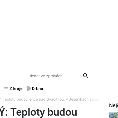
Z kraje
Drbna
Teploty budou lehce nad dvacítkou, v Jeseníkách zaprší
Nej
: Teploty budou