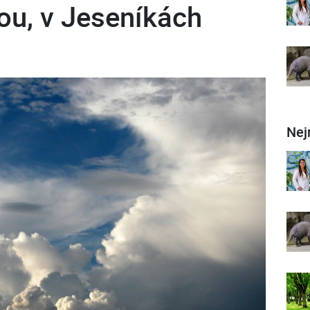
ou, v Jeseníkách
Nej