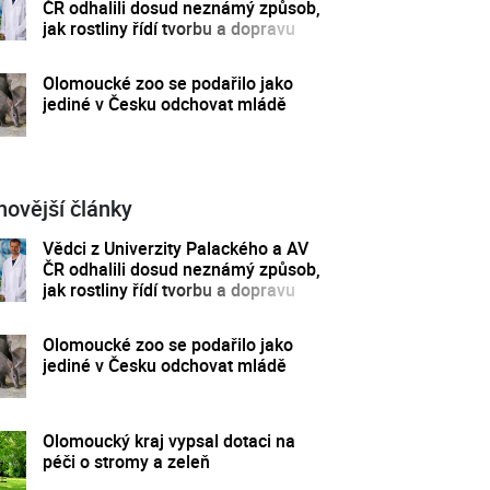
ČR odhalili dosud neznámý způsob,
jak rostliny řídí tvorbu a dopravu
svých hormonů
Olomoucké zoo se podařilo jako
jediné v Česku odchovat mládě
novější články
Vědci z Univerzity Palackého a AV
ČR odhalili dosud neznámý způsob,
jak rostliny řídí tvorbu a dopravu
svých hormonů
Olomoucké zoo se podařilo jako
jediné v Česku odchovat mládě
Olomoucký kraj vypsal dotaci na
péči o stromy a zeleň