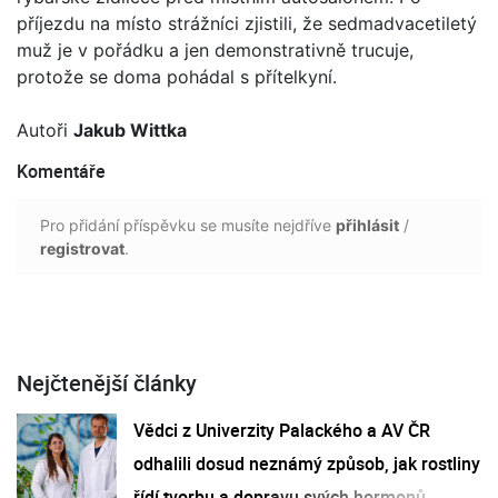
příjezdu na místo strážníci zjistili, že sedmadvacetiletý
muž je v pořádku a jen demonstrativně trucuje,
protože se doma pohádal s přítelkyní.
Autoři
Jakub Wittka
Komentáře
Pro přidání příspěvku se musíte nejdříve
přihlásit
/
registrovat
.
Nejčtenější články
Vědci z Univerzity Palackého a AV ČR
odhalili dosud neznámý způsob, jak rostliny
řídí tvorbu a dopravu svých hormonů