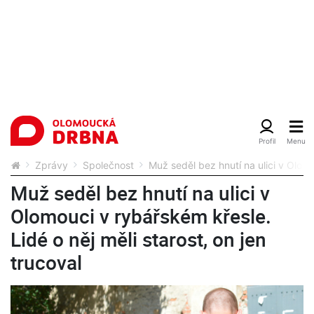
Zprávy
Společnost
Muž seděl bez hnutí na ulici v Olomo
Muž seděl bez hnutí na ulici v
Olomouci v rybářském křesle.
Lidé o něj měli starost, on jen
trucoval