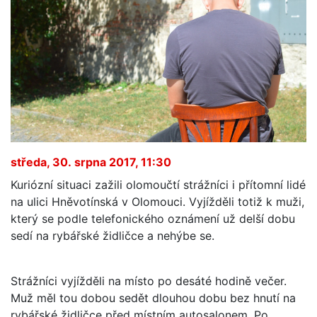
středa, 30. srpna 2017, 11:30
Kuriózní situaci zažili olomoučtí strážníci i přítomní lidé
na ulici Hněvotínská v Olomouci. Vyjížděli totiž k muži,
který se podle telefonického oznámení už delší dobu
sedí na rybářské židličce a nehýbe se.
Strážníci vyjížděli na místo po desáté hodině večer.
Muž měl tou dobou sedět dlouhou dobu bez hnutí na
rybářské židličce před místním autosalonem. Po