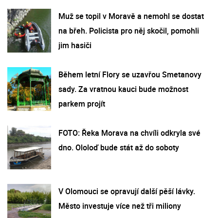
Muž se topil v Moravě a nemohl se dostat
na břeh. Policista pro něj skočil, pomohli
jim hasiči
Během letní Flory se uzavřou Smetanovy
sady. Za vratnou kauci bude možnost
parkem projít
FOTO: Řeka Morava na chvíli odkryla své
dno. Ololoď bude stát až do soboty
V Olomouci se opravují další pěší lávky.
Město investuje více než tři miliony