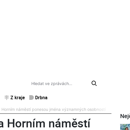
Z kraje
Drbna
 Horním náměstí ponesou jména významných osobností
Nej
a Horním náměstí