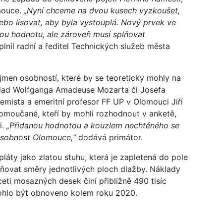
omouce.
„Nyní chceme na dvou kusech vyzkoušet,
ebo lisovat, aby byla vystouplá. Nový prvek ve
kou hodnotu, ale zároveň musí splňovat
lnil radní a ředitel Technických služeb města
jmen osobností, které by se teoreticky mohly na
klad Wolfganga Amadeuse Mozarta či Josefa
mista a emeritní profesor FF UP v Olomouci Jiří
lomoučané, kteří by mohli rozhodnout v anketě,
i.
„Přidanou hodnotou a kouzlem nechtěného se
 osobnost Olomouce,“
dodává primátor.
áty jako zlatou stuhu, která je zapletená do pole
azňovat směry jednotlivých ploch dlažby. Náklady
iceti mosazných desek činí přibližně 490 tisíc
hlo být obnoveno kolem roku 2020.