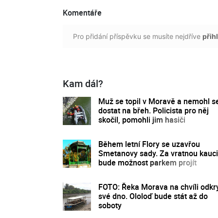
Komentáře
Pro přidání příspěvku se musíte nejdříve
přihl
Kam dál?
Muž se topil v Moravě a nemohl s
dostat na břeh. Policista pro něj
skočil, pomohli jim hasiči
Během letní Flory se uzavřou
Smetanovy sady. Za vratnou kauci
bude možnost parkem projít
FOTO: Řeka Morava na chvíli odkr
své dno. Ololoď bude stát až do
soboty