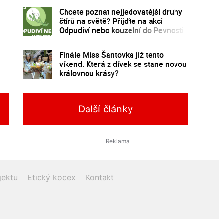
Chcete poznat nejjedovatější druhy
štírů na světě? Přijďte na akci
Odpudiví nebo kouzelní do Pevnosti
poznání
Finále Miss Šantovka již tento
víkend. Která z dívek se stane novou
královnou krásy?
Další články
jektu
Etický kodex
Kontakt