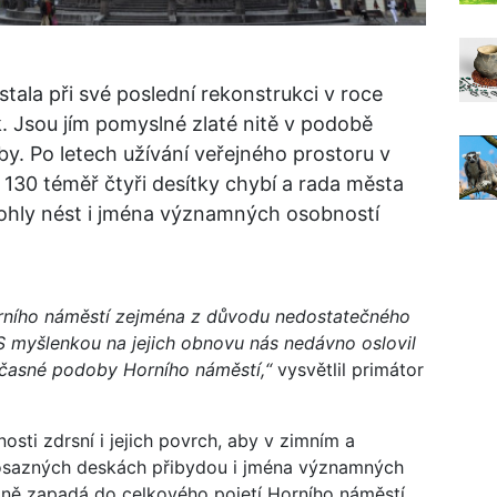
tala při své poslední rekonstrukci v roce
. Jsou jím pomyslné zlaté nitě v podobě
. Po letech užívání veřejného prostoru v
 130 téměř čtyři desítky chybí a rada města
mohly nést i jména významných osobností
Horního náměstí zejména z důvodu nedostatečného
 myšlenkou na jejich obnovu nás nedávno oslovil
učasné podoby Horního náměstí,“
vysvětlil primátor
sti zdrsní i jejich povrch, aby v zimním a
mosazných deskách přibydou i jména významných
ně zapadá do celkového pojetí Horního náměstí,