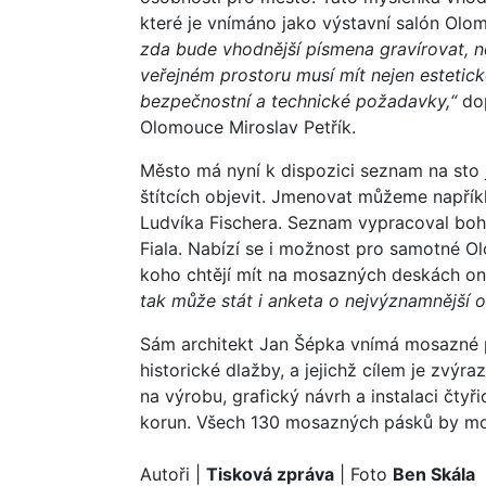
které je vnímáno jako výstavní salón Ol
zda bude vhodnější písmena gravírovat, n
veřejném prostoru musí mít nejen estetic
bezpečnostní a technické požadavky,“
dop
Olomouce Miroslav Petřík.
Město má nyní k dispozici seznam na sto 
štítcích objevit. Jmenovat můžeme napří
Ludvíka Fischera. Seznam vypracoval bohe
Fiala. Nabízí se i možnost pro samotné O
koho chtějí mít na mosazných deskách on
tak může stát i anketa o nejvýznamnější
Sám architekt Jan Šépka vnímá mosazné pl
historické dlažby, a jejichž cílem je zvýr
na výrobu, grafický návrh a instalaci čtyř
korun. Všech 130 mosazných pásků by mo
Autoři
|
Tisková zpráva
| Foto
Ben Skála