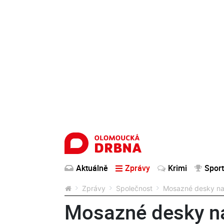
Aktuálně
Zprávy
Krimi
Sport
Zprávy
Společnost
Mosazné desky na
Mosazné desky n