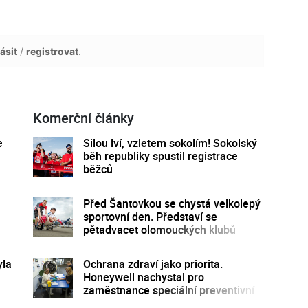
ásit
/
registrovat
.
Komerční články
e
Silou lví, vzletem sokolím! Sokolský
běh republiky spustil registrace
běžců
Před Šantovkou se chystá velkolepý
sportovní den. Představí se
pětadvacet olomouckých klubů
yla
Ochrana zdraví jako priorita.
Honeywell nachystal pro
zaměstnance speciální preventivní
program