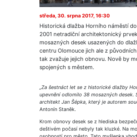
středa, 30. srpna 2017, 16:30
Historická dlažba Horního náměstí dos
2001 netradiční architektonický prvek
mosazných desek usazených do dlažby
centru Olomouce jich ale z původních
tak zvažuje jejich obnovu. Nově by 
spojených s městem.
„Za šestnáct let se z historické dlažby 
upevnění odlomilo 38 mosazných desek. S
architekt Jan Šépka, který je autorem so
Antonín Staněk.
Krom obnovy desek se z hlediska bezpečno
deštivém počasí nebyly tak kluzké. Na 
osobností pro město. Tato myšlenka vhod