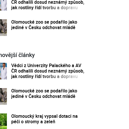
ČR odhalili dosud neznámý způsob,
jak rostliny řídí tvorbu a dopravu
svých hormonů
Olomoucké zoo se podařilo jako
jediné v Česku odchovat mládě
novější články
Vědci z Univerzity Palackého a AV
ČR odhalili dosud neznámý způsob,
jak rostliny řídí tvorbu a dopravu
svých hormonů
Olomoucké zoo se podařilo jako
jediné v Česku odchovat mládě
Olomoucký kraj vypsal dotaci na
péči o stromy a zeleň