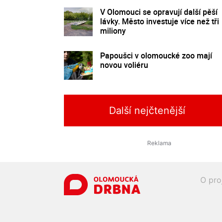
V Olomouci se opravují další pěší
lávky. Město investuje více než tři
miliony
Papoušci v olomoucké zoo mají
novou voliéru
Další nejčtenější
O pro