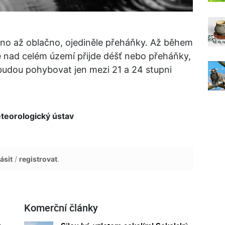
no až oblačno, ojediněle přeháňky. Až během
nad celém území přijde déšť nebo přeháňky,
 budou pohybovat jen mezi 21 a 24 stupni
eorologický ústav
ásit
/
registrovat
.
Komerční články