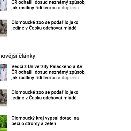
ČR odhalili dosud neznámý způsob,
jak rostliny řídí tvorbu a dopravu
svých hormonů
Olomoucké zoo se podařilo jako
jediné v Česku odchovat mládě
novější články
Vědci z Univerzity Palackého a AV
ČR odhalili dosud neznámý způsob,
jak rostliny řídí tvorbu a dopravu
svých hormonů
Olomoucké zoo se podařilo jako
jediné v Česku odchovat mládě
Olomoucký kraj vypsal dotaci na
péči o stromy a zeleň