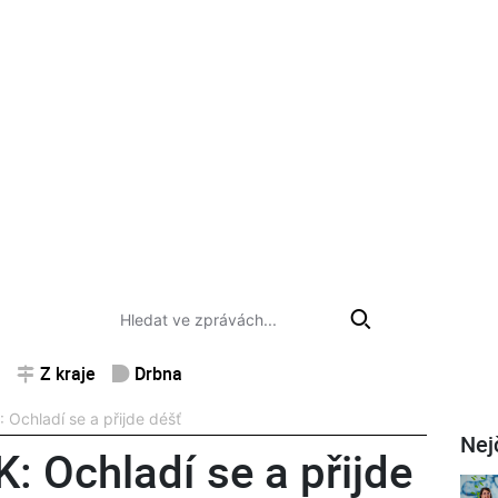
Z kraje
Drbna
Ochladí se a přijde déšť
Nej
 Ochladí se a přijde