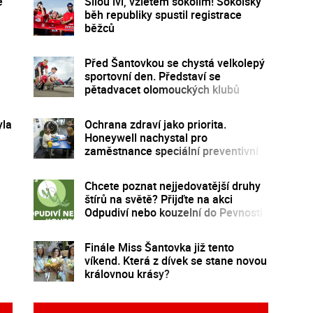
e
Silou lví, vzletem sokolím! Sokolský
běh republiky spustil registrace
běžců
Před Šantovkou se chystá velkolepý
sportovní den. Představí se
pětadvacet olomouckých klubů
yla
Ochrana zdraví jako priorita.
Honeywell nachystal pro
zaměstnance speciální preventivní
program
Chcete poznat nejjedovatější druhy
štírů na světě? Přijďte na akci
Odpudiví nebo kouzelní do Pevnosti
poznání
Finále Miss Šantovka již tento
víkend. Která z dívek se stane novou
královnou krásy?