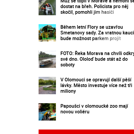
Muž se topil v Moravě a nemohl s
dostat na břeh. Policista pro něj
skočil, pomohli jim hasiči
Během letní Flory se uzavřou
Smetanovy sady. Za vratnou kauci
bude možnost parkem projít
FOTO: Řeka Morava na chvíli odkr
své dno. Ololoď bude stát až do
soboty
V Olomouci se opravují další pěší
lávky. Město investuje více než tři
miliony
Papoušci v olomoucké zoo mají
novou voliéru