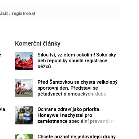
ásit
/
registrovat
.
Komerční články
e
Silou lví, vzletem sokolím! Sokolský
běh republiky spustil registrace
běžců
Před Šantovkou se chystá velkolepý
sportovní den. Představí se
pětadvacet olomouckých klubů
yla
Ochrana zdraví jako priorita.
Honeywell nachystal pro
zaměstnance speciální preventivní
program
Chcete poznat nejjedovatější druhy