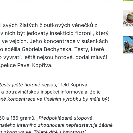
ží svých Zlatých žloutkových věnečků z
nich být jedovatý insekticid fipronil, který
 ve vejcích. Jeho koncentrace v sušenkách
o sdělila Gabriela Bechynská. Testy, které
 vyvrátí, ještě nejsou hotové, dodal mluvčí
spekce Pavel Kopřiva.
testy ještě hotové nejsou,“
řekl Kopřiva.
 potravinářskou inspekci informovala, že je
ně koncentrace ve finálním výrobku by měla být
50 a 185 gramů.
„Předpokládané stopové
našeho interního zhodnocení nepředstavuje žádné
t zkonzumuje. Tříleté dítě s hmotností