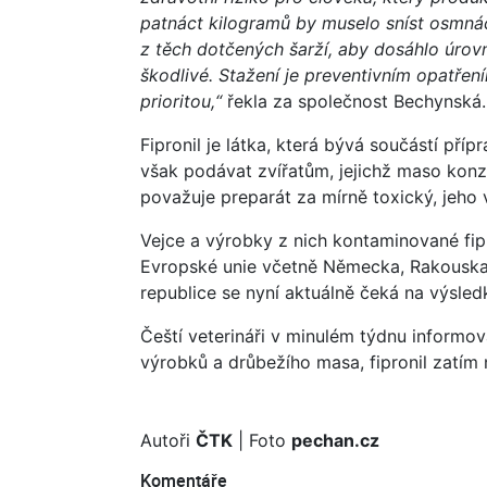
patnáct kilogramů by muselo sníst osmná
z těch dotčených šarží, aby dosáhlo úrov
škodlivé. Stažení je preventivním opatření
prioritou,“
řekla za společnost Bechynská.
Fipronil je látka, která bývá součástí pří
však podávat zvířatům, jejichž maso konz
považuje preparát za mírně toxický, jeho 
Vejce a výrobky z nich kontaminované fip
Evropské unie včetně Německa, Rakouska,
republice se nyní aktuálně čeká na výsled
Čeští veterináři v minulém týdnu informova
výrobků a drůbežího masa, fipronil zatím 
Autoři
ČTK
| Foto
pechan.cz
Komentáře