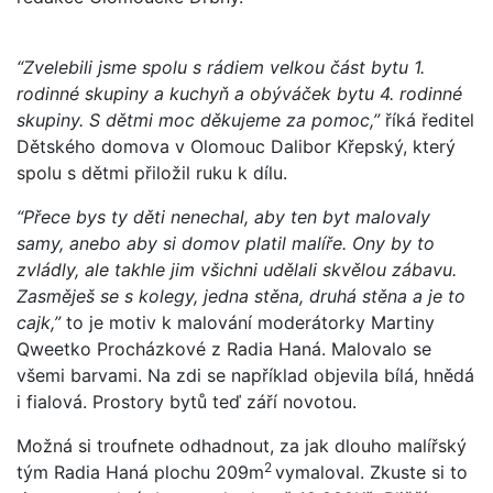
“Zvelebili jsme spolu s rádiem velkou část bytu 1.
rodinné skupiny a kuchyň a obýváček bytu 4. rodinné
skupiny. S dětmi moc děkujeme za pomoc,”
říká ředitel
Dětského domova v Olomouc Dalibor Křepský, který
spolu s dětmi přiložil ruku k dílu.
“Přece bys ty děti nenechal, aby ten byt malovaly
samy, anebo aby si domov platil malíře. Ony by to
zvládly, ale takhle jim všichni udělali skvělou zábavu.
Zasměješ se s kolegy, jedna stěna, druhá stěna a je to
cajk,”
to je motiv k malování moderátorky Martiny
Qweetko Procházkové z Radia Haná. Malovalo se
všemi barvami. Na zdi se například objevila bílá, hnědá
i fialová. Prostory bytů teď září novotou.
Možná si troufnete odhadnout, za jak dlouho malířský
2
tým Radia Haná plochu 209m
vymaloval. Zkuste si to