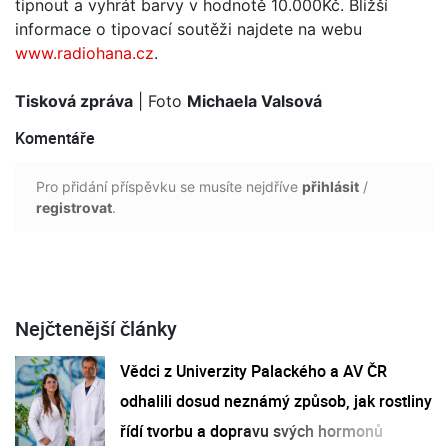
tipnout a vyhrát barvy v hodnotě 10.000Kč. Bližší
informace o tipovací soutěži najdete na webu
www.radiohana.cz
.
Tisková zpráva
| Foto
Michaela Valsová
Komentáře
Pro přidání příspěvku se musíte nejdříve
přihlásit
/
registrovat
.
Nejčtenější články
Vědci z Univerzity Palackého a AV ČR
odhalili dosud neznámý způsob, jak rostliny
řídí tvorbu a dopravu svých hormonů