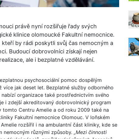
ouci právě nyní rozšiřuje řady svých
gické klinice olomoucké Fakultní nemocnice.
 kteří by rádi poskytli svůj čas nemocným a
ci. Budoucí dobrovolníci získají nejen
alizace, ale i bezplatné vzdělávání.
bezplatnou psychosociální pomoc dospělým
ž více jak deset let. Bezplatné služby odborného
 nabízí organizace také prostřednictvím svého
je i zdejší akreditovaný dobrovolnický program
 v tomto Centru Amelie a od roku 2009 také na
liniky Fakultní nemocnice Olomouc. V loňském
elie rozšířil i na ambulantní část kliniky, kde se
ícím nemocným různými způsoby.
„Mezi činnosti