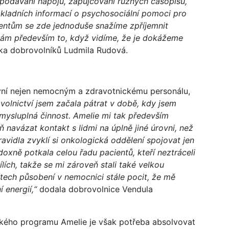
podávání nápojů, zapůjčování různých časopisů,
kladních informací o psychosociální pomoci pro
ientům se zde jednoduše snažíme zpříjemnit
nám především to, když vidíme, že je dokážeme
ka dobrovolníků Ludmila Rudová.
ivní nejen nemocným a zdravotnickému personálu,
volnictví jsem začala pátrat v době, kdy jsem
smysluplná činnost. Amelie mi tak především
ň navázat kontakt s lidmi na úplně jiné úrovni, než
ravidla zvyklí si onkologická oddělení spojovat jen
doxně potkala celou řadu pacientů, kteří neztráceli
lích, takže se mi zároveň stali také velkou
etech působení v nemocnici stále pocit, že mě
 energií,“
dodala dobrovolnice Vendula
kého programu Amelie je však potřeba absolvovat