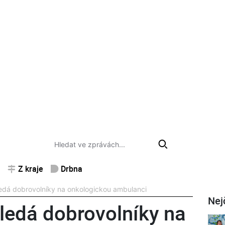
Z kraje
Drbna
edá dobrovolníky na onkologickou ambulanci
Nej
ledá dobrovolníky na