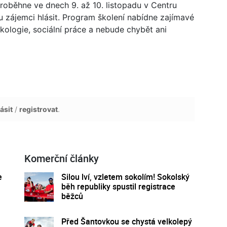
roběhne ve dnech 9. až 10. listopadu v Centru
u zájemci hlásit. Program školení nabídne zajímavé
kologie, sociální práce a nebude chybět ani
ásit
/
registrovat
.
Komerční články
e
Silou lví, vzletem sokolím! Sokolský
běh republiky spustil registrace
běžců
Před Šantovkou se chystá velkolepý