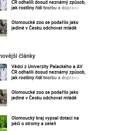
ČR odhalili dosud neznámý způsob,
jak rostliny řídí tvorbu a dopravu
svých hormonů
Olomoucké zoo se podařilo jako
jediné v Česku odchovat mládě
novější články
Vědci z Univerzity Palackého a AV
ČR odhalili dosud neznámý způsob,
jak rostliny řídí tvorbu a dopravu
svých hormonů
Olomoucké zoo se podařilo jako
jediné v Česku odchovat mládě
Olomoucký kraj vypsal dotaci na
péči o stromy a zeleň