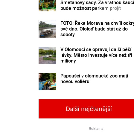
Smetanovy sady. Za vratnou kauci
bude možnost parkem projít
FOTO: Řeka Morava na chvíli odkr
své dno. Ololoď bude stát až do
soboty
V Olomouci se opravují další pěší
lávky. Město investuje více než tři
miliony
Papoušci v olomoucké zoo mají
novou voliéru
Další nejčtenější