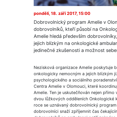
pondělí, 18. září 2017, 15:00
Dobrovolnický program Amelie v Olom
dobrovolníků, kteří působí na Onkolo
Amelie hledá především dobrovolníky,
jejich blízkým na onkologické ambulan
jedinečné zkušenosti a možnost sebere
Nezisková organizace Amelie poskytuje 
onkologicky nemocným a jejich blízkým ji
psychologického a sociálního poradenství
Centra Amelie v Olomouci, které koordinu
Amelie. Ten je uskutečňován nejen přímo
dvou lůžkových odděleních Onkologické k
roce se uznávaný dobrovolnický program Am
dobrovolníci snaží zpříjemnit čas čekaj