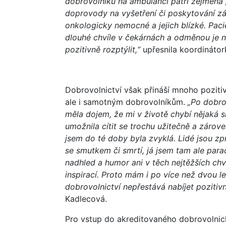
dobrovolníků na ambulanci patří zejména 
doprovody na vyšetření či poskytování zá
onkologicky nemocné a jejich blízké. Pac
dlouhé chvíle v čekárnách a odměnou je 
pozitivně rozptýlit,“
upřesnila koordinátor
Dobrovolnictví však přináší mnoho pozit
ale i samotným dobrovolníkům.
„Po dobro
měla dojem, že mi v životě chybí nějaká 
umožnila cítit se trochu užitečně a zárove
jsem do té doby byla zvyklá. Lidé jsou zp
se smutkem či smrtí, já jsem tam ale para
nadhled a humor ani v těch nejtěžších chví
inspirací. Proto mám i po více než dvou l
dobrovolnictví nepřestává nabíjet pozitivní
Kadlecová.
Pro vstup do akreditovaného dobrovolnic