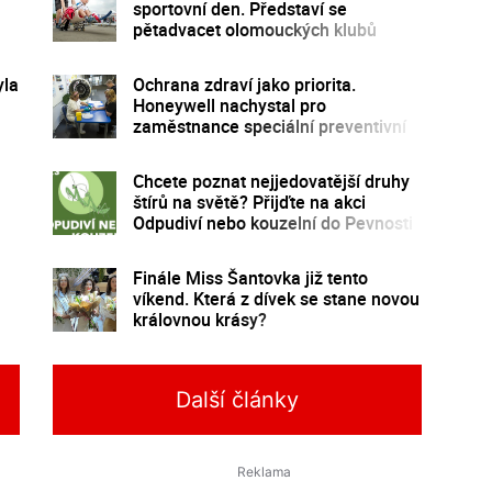
sportovní den. Představí se
pětadvacet olomouckých klubů
yla
Ochrana zdraví jako priorita.
Honeywell nachystal pro
zaměstnance speciální preventivní
program
Chcete poznat nejjedovatější druhy
štírů na světě? Přijďte na akci
Odpudiví nebo kouzelní do Pevnosti
poznání
Finále Miss Šantovka již tento
víkend. Která z dívek se stane novou
královnou krásy?
Další články