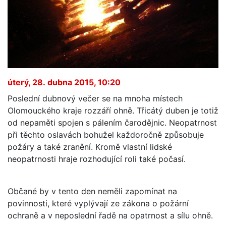
úterý, 28. dubna 2015, 10:20
Poslední dubnový večer se na mnoha místech
Olomouckého kraje rozzáří ohně. Třicátý duben je totiž
od nepaměti spojen s pálením čarodějnic. Neopatrnost
při těchto oslavách bohužel každoročně způsobuje
požáry a také zranění. Kromě vlastní lidské
neopatrnosti hraje rozhodující roli také počasí.
Občané by v tento den neměli zapomínat na
povinnosti, které vyplývají ze zákona o požární
ochraně a v neposlední řadě na opatrnost a sílu ohně.