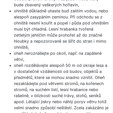
bude zbavený veškerých hořlavin,
ohniště důkladně uhaste buď zalitím vodou, nebo
alespoň zasypáním zeminou. Při odchodu se z
ohniště nesmí kouřit a popel i půda pod ohništěm
musí být chladná. Lesní hrabanka tvořená
zetlelým jehličím může prohořet až do značné
hloubky a nepozorovaně se šířit do stran i mimo
ohniště,
oheň neroznášejte po okolí, např. na zapálené
větvi,
oheň rozdělávejte alespoň 50 m od okraje lesa a
v dostatečné vzdálenosti od budov, objektů a
předmětů, které se mohou snadno vznítit. Oheň
nezakládejte pod větvemi stromů, na kořenech
stromů, na suchém listí, lesní hrabance nebo
rašelině, v blízkosti suché trávy, stohů, seníků
apod. Létající jiskry nebo náhlý poryv větru totiž
velmi snadno způsobí neštěstí. Zcela zakázáno je