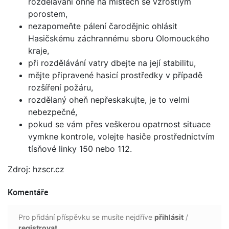
rozdělávání ohně na místech se vzrostlým
porostem,
nezapomeňte pálení čarodějnic ohlásit
Hasičskému záchrannému sboru Olomouckého
kraje,
při rozdělávání vatry dbejte na její stabilitu,
mějte připravené hasicí prostředky v případě
rozšíření požáru,
rozdělaný oheň nepřeskakujte, je to velmi
nebezpečné,
pokud se vám přes veškerou opatrnost situace
vymkne kontrole, volejte hasiče prostřednictvím
tísňové linky 150 nebo 112.
Zdroj: hzscr.cz
Komentáře
Pro přidání příspěvku se musíte nejdříve
přihlásit
/
registrovat
.