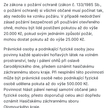
Ze zákona o požární ochraně (zákon č. 133/1985 Sb.,
o požární ochraně) si všichni občané musí počínat tak,
aby nedošlo ke vzniku požáru. V případě nedodržení
zásad požární bezpečnosti při používání otevřeného
ohně, mohou být lidé postiženi pokutou až do výše
20.000 Kč, pokud svým jednáním způsobí požár,
mohou dostat pokutu až do výše 25.000 Kč.
Právnické osoby a podnikající fyzické osoby jsou
povinny každé spalování hořlavých látek na volném
prostranství, tedy i pálení ohňů při oslavě
čarodějnického dne, předem oznámit hasičskému
záchrannému sboru kraje. Při nesplnění této povinnosti
může být právnické osobě nebo podnikající fyzické
osobě udělena pokuta až do výše 500.000 Kč.
Povinnost hlásit pálení nemají samotní občané jako
fyzické osoby, přesto doporučuji celou akci dopředu
oznámit Hasičskému záchrannému sboru
Olomouckého kraje.