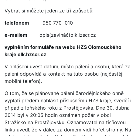
Vybrat si můžete jeden ze tří způsobů:
telefonem
950 770 010
e-mailem
opis(zavináč)olk.izscr.cz
vyplněním formuláře na webu HZS Olomouckého
kraje olk.hzscr.cz
V ohlášení uvést datum, místo pálení a osobu, která za
pálení odpovídá a kontakt na tuto osobu (nejčastěji
mobilní telefon).
O tom, že se plánované pálení čarodějnického ohně
vyplatí předem nahlásit příslušnému HZS kraje, svědčí i
případ z loňského roku z Prostějovska. Dne 30. dubna
2014 byl v 20:05 hodin oznámen požár v obci
Stražisko na Prostějovsku. Oznamovatel na tísňovou
linku uvedl, že v dálce za domem vidí hořet stromy. Na