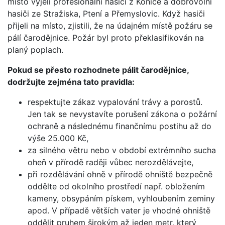
místo vyjeli profesionální hasiči z Konice a dobrovolní
hasiči ze Stražiska, Ptení a Přemyslovic. Když hasiči
přijeli na místo, zjistili, že na údajném místě požáru se
pálí čarodějnice. Požár byl proto překlasifikován na
planý poplach.
Pokud se přesto rozhodnete pálit čarodějnice,
dodržujte zejména tato pravidla:
respektujte zákaz vypalování trávy a porostů.
Jen tak se nevystavíte porušení zákona o požární
ochraně a následnému finančnímu postihu až do
výše 25.000 Kč,
za silného větru nebo v období extrémního sucha
oheň v přírodě raději vůbec nerozdělávejte,
při rozdělávání ohně v přírodě ohniště bezpečně
oddělte od okolního prostředí např. obložením
kameny, obsypáním pískem, vyhloubením zeminy
apod. V případě větších vater je vhodné ohniště
oddělit pruhem širokým až jeden metr, který