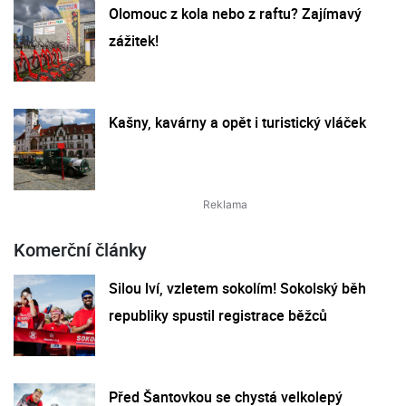
Olomouc z kola nebo z raftu? Zajímavý
zážitek!
Kašny, kavárny a opět i turistický vláček
Komerční články
Silou lví, vzletem sokolím! Sokolský běh
republiky spustil registrace běžců
Před Šantovkou se chystá velkolepý