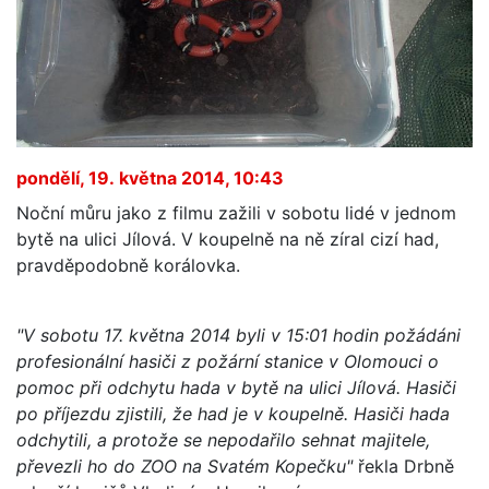
pondělí, 19. května 2014, 10:43
Noční můru jako z filmu zažili v sobotu lidé v jednom
bytě na ulici Jílová. V koupelně na ně zíral cizí had,
pravděpodobně korálovka.
"V sobotu 17. května 2014 byli v 15:01 hodin požádáni
profesionální hasiči z požární stanice v Olomouci o
pomoc při odchytu hada v bytě na ulici Jílová. Hasiči
po příjezdu zjistili, že had je v koupelně. Hasiči hada
odchytili, a protože se nepodařilo sehnat majitele,
převezli ho do ZOO na Svatém Kopečku"
řekla Drbně