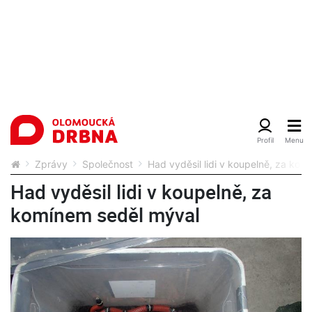
Zprávy
Společnost
Had vyděsil lidi v koupelně, za ko
Had vyděsil lidi v koupelně, za
komínem seděl mýval