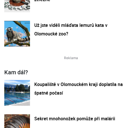
Už jste viděli mláďata lemurů kata v
Olomoucké zoo?
Kam dál?
Koupaliště v Olomouckém kraji doplatila na
špatné počasí
Sekret mnohonožek pomůže při malárii