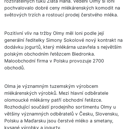
roztíratelných tuků Zlatá Haná. Vedení Olmy si loni
pochvalovalo dobré ceny mlékárenských komodit na
světových trzích a rostoucí prodej čerstvého mléka.
Pozitivní vliv na tržby Olmy měl loni podle její
generální ředitelky Simony Sokolové nový kontrakt na
dodávku jogurtů, který mlékárna uzavřela s největším
polským obchodním řetězcem Biedronka.
Maloobchodní firma v Polsku provozuje 2700
obchodů.
Olma je významným tuzemským výrobcem
mlékárenských výrobků. Mezi hlavní odběratele
olomoucké mlékárny patří obchodní řetězce.
Rozhodující součástí prodejního sortimentu Olmy u
většiny významných odběratelů v Česku, Slovensku,
Polsku a Maďarsku jsou čerstvé mléko a smetany,
kysané výrobky a jogurty.