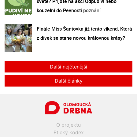
světě? Přijďte na akci Odpudiví nebo
kouzelní do Pevnosti poznání
Finále Miss Šantovka již tento víkend. Která
z dívek se stane novou královnou krásy?
Další nejčtenější
Další články
O projektu
Etický kodex