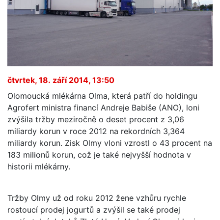
čtvrtek, 18. září 2014, 13:50
Olomoucká mlékárna Olma, která patří do holdingu
Agrofert ministra financí Andreje Babiše (ANO), loni
zvýšila tržby meziročně o deset procent z 3,06
miliardy korun v roce 2012 na rekordních 3,364
miliardy korun. Zisk Olmy vloni vzrostl o 43 procent na
183 milionů korun, což je také nejvyšší hodnota v
historii mlékárny.
Tržby Olmy už od roku 2012 žene vzhůru rychle
rostoucí prodej jogurtů a zvýšil se také prodej