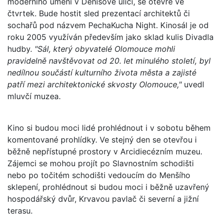
moderního umění v Denisově ulici, se otevře ve
čtvrtek. Bude hostit sled prezentací architektů či
sochařů pod názvem PechaKucha Night. Kinosál je od
roku 2005 využíván především jako sklad kulis Divadla
hudby.
"Sál, který obyvatelé Olomouce mohli
pravidelně navštěvovat od 20. let minulého století, byl
nedílnou součástí kulturního života města a zajisté
patří mezi architektonické skvosty Olomouce,"
uvedl
mluvčí muzea.
Kino si budou moci lidé prohlédnout i v sobotu během
komentované prohlídky. Ve stejný den se otevřou i
běžně nepřístupné prostory v Arcidiecézním muzeu.
Zájemci se mohou projít po Slavnostním schodišti
nebo po točitém schodišti vedoucím do Menšího
sklepení, prohlédnout si budou moci i běžně uzavřený
hospodářský dvůr, Krvavou pavlač či severní a jižní
terasu.