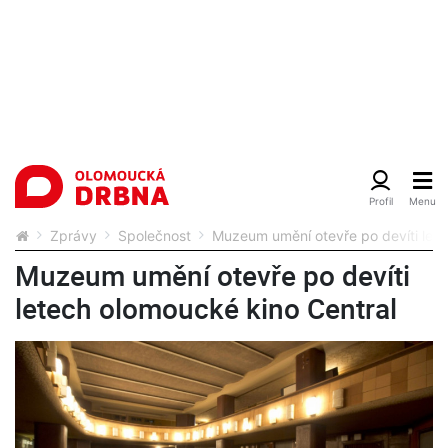
Zprávy
Společnost
Muzeum umění otevře po devíti lete
Muzeum umění otevře po devíti
letech olomoucké kino Central