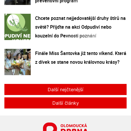
preventivní program
Chcete poznat nejjedovatější druhy štírů na
světě? Přijďte na akci Odpudiví nebo
kouzelní do Pevnosti poznání
Finále Miss Šantovka již tento víkend. Která
z dívek se stane novou královnou krásy?
Další nejčtenější
Další články