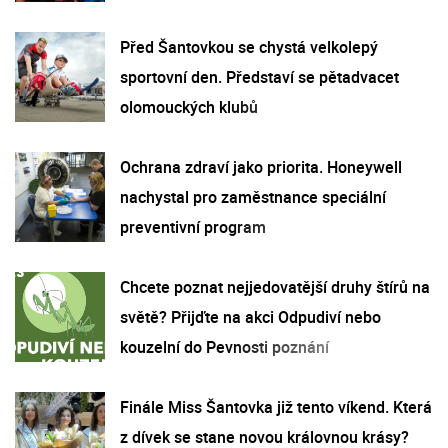
Před Šantovkou se chystá velkolepý
sportovní den. Představí se pětadvacet
olomouckých klubů
Ochrana zdraví jako priorita. Honeywell
nachystal pro zaměstnance speciální
preventivní program
Chcete poznat nejjedovatější druhy štírů na
světě? Přijďte na akci Odpudiví nebo
kouzelní do Pevnosti poznání
Finále Miss Šantovka již tento víkend. Která
z dívek se stane novou královnou krásy?