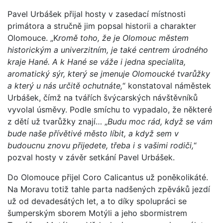
Pavel Urbášek přijal hosty v zasedací místnosti
primátora a stručně jim popsal historii a charakter
Olomouce. „K
romě toho, že je Olomouc městem
historickým a univerzitním, je také centrem úrodného
kraje Hané. A k Hané se váže i jedna specialita,
aromatický sýr, který se jmenuje Olomoucké tvarůžky
a který u nás určitě ochutnáte,
“ konstatoval náměstek
Urbášek, čímž na tvářích švýcarských návštěvníků
vyvolal úsměvy. Podle smíchu to vypadalo, že některé
z dětí už tvarůžky znají… „
Budu moc rád, když se vám
bude naše přívětivé město líbit, a když sem v
budoucnu znovu přijedete, třeba i s vašimi rodiči,
“
pozval hosty v závěr setkání Pavel Urbášek.
Do Olomouce přijel Coro Calicantus už poněkolikáté.
Na Moravu totiž tahle parta nadšených zpěváků jezdí
už od devadesátých let, a to díky spolupráci se
šumperským sborem Motýli a jeho sbormistrem