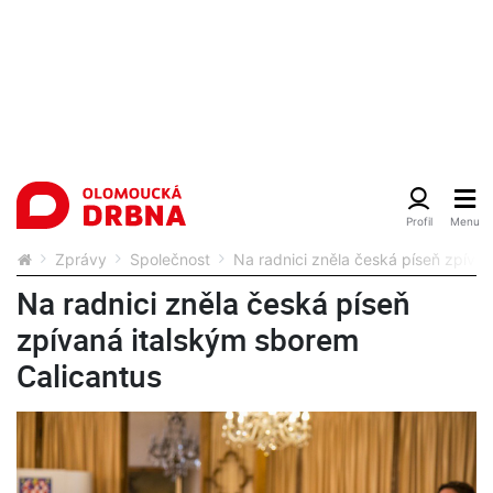
Zprávy
Společnost
Na radnici zněla česká píseň zpíva
Na radnici zněla česká píseň
zpívaná italským sborem
Calicantus