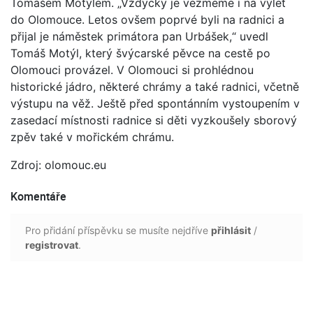
Tomášem Motýlem. „Vždycky je vezmeme i na výlet
do Olomouce. Letos ovšem poprvé byli na radnici a
přijal je náměstek primátora pan Urbášek,“ uvedl
Tomáš Motýl, který švýcarské pěvce na cestě po
Olomouci provázel. V Olomouci si prohlédnou
historické jádro, některé chrámy a také radnici, včetně
výstupu na věž. Ještě před spontánním vystoupením v
zasedací místnosti radnice si děti vyzkoušely sborový
zpěv také v mořickém chrámu.
Zdroj: olomouc.eu
Komentáře
Pro přidání příspěvku se musíte nejdříve
přihlásit
/
registrovat
.