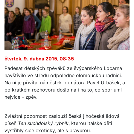
čtvrtek, 9. dubna 2015, 08:35
Padesát dětských zpěváků ze švýcarského Locarna
navštívilo ve středu odpoledne olomouckou radnici.
Na ní je přivítal náměstek primátora Pavel Urbášek, a
po krátkém rozhovoru došlo na i na to, co sbor umí
nejvíce - zpěv.
Zvláštní pozornost zaslouží česká jihočeská lidová
píseň
Ten suchdolský rybník
, kterou italské děti
vystřihly sice exoticky, ale s bravurou.