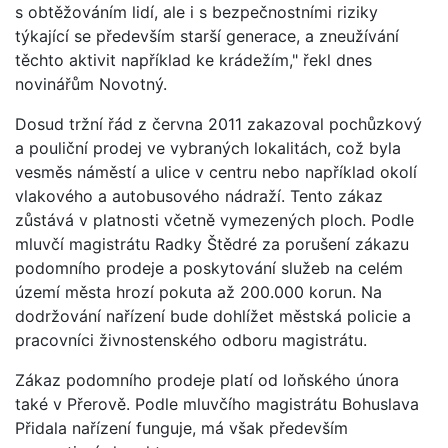
s obtěžováním lidí, ale i s bezpečnostními riziky
týkající se především starší generace, a zneužívání
těchto aktivit například ke krádežím," řekl dnes
novinářům Novotný.
Dosud tržní řád z června 2011 zakazoval pochůzkový
a pouliční prodej ve vybraných lokalitách, což byla
vesměs náměstí a ulice v centru nebo například okolí
vlakového a autobusového nádraží. Tento zákaz
zůstává v platnosti včetně vymezených ploch. Podle
mluvčí magistrátu Radky Štědré za porušení zákazu
podomního prodeje a poskytování služeb na celém
území města hrozí pokuta až 200.000 korun. Na
dodržování nařízení bude dohlížet městská policie a
pracovníci živnostenského odboru magistrátu.
Zákaz podomního prodeje platí od loňského února
také v Přerově. Podle mluvčího magistrátu Bohuslava
Přidala nařízení funguje, má však především