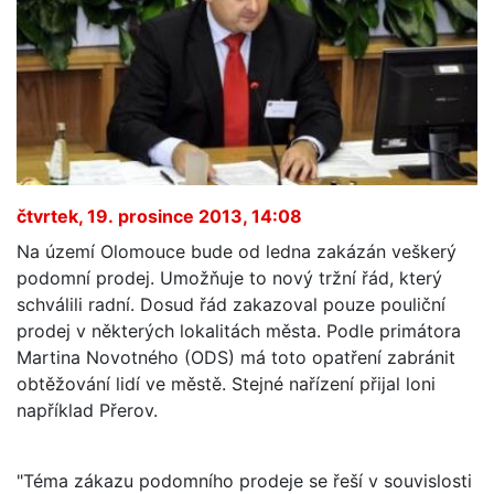
čtvrtek, 19. prosince 2013, 14:08
Na území Olomouce bude od ledna zakázán veškerý
podomní prodej. Umožňuje to nový tržní řád, který
schválili radní. Dosud řád zakazoval pouze pouliční
prodej v některých lokalitách města. Podle primátora
Martina Novotného (ODS) má toto opatření zabránit
obtěžování lidí ve městě. Stejné nařízení přijal loni
například Přerov.
"Téma zákazu podomního prodeje se řeší v souvislosti