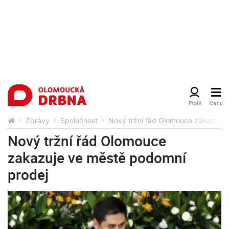
Zprávy
Společnost
Nový tržní řád Olomouce zakazuje 
Nový tržní řád Olomouce
zakazuje ve městě podomní
prodej