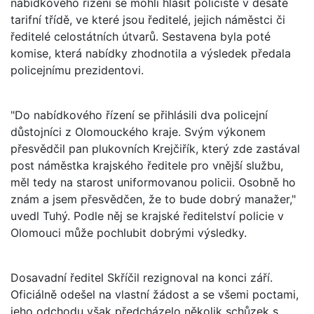
nabídkového řízení se mohli hlásit policisté v desáté
tarifní třídě, ve které jsou ředitelé, jejich náměstci či
ředitelé celostátních útvarů. Sestavena byla poté
komise, která nabídky zhodnotila a výsledek předala
policejnímu prezidentovi.
"Do nabídkového řízení se přihlásili dva policejní
důstojníci z Olomouckého kraje. Svým výkonem
přesvědčil pan plukovních Krejčiřík, který zde zastával
post náměstka krajského ředitele pro vnější službu,
měl tedy na starost uniformovanou policii. Osobně ho
znám a jsem přesvědčen, že to bude dobrý manažer,"
uvedl Tuhý. Podle něj se krajské ředitelství policie v
Olomouci může pochlubit dobrými výsledky.
Dosavadní ředitel Skříčil rezignoval na konci září.
Oficiálně odešel na vlastní žádost a se všemi poctami,
jeho odchodu však předcházelo několik schůzek s