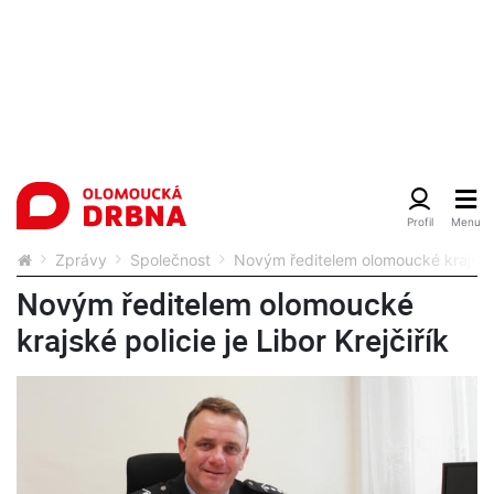
Zprávy
Společnost
Novým ředitelem olomoucké krajské po
Novým ředitelem olomoucké
krajské policie je Libor Krejčiřík