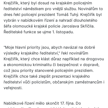
Krejčiřík, který byl dosud na krajském policejním
ředitelství náměstkem pro vnější službu. Novinářům to
dnes řekl policejní prezident Tomáš Tuhý. Krejčiřík byl
vybrán v nabídkovém řízení a nahradí dlouholetého
šéfa olomoucké krajské policie Jaroslava Skříčila.
Ředitelské funkce se ujme 1. listopadu.
"Moje hlavní priority jsou, abych navázal na dobré
výsledky krajského ředitelství," řekl novinářům
Krejčiřík, který chce klást důraz například na drogovou
a ekonomickou kriminalitu či bezpečnost v dopravě,
což jsou priority stanovené policejním prezidiem.
Krejčiřík chce také zlepšit prezentaci krajského
ředitelství vůči policistům, občanským zaměstnancům i
veřejnosti.
Nabídkové řízení mělo skončit 17. října. Do