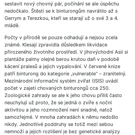
sestavit nový chovný pár, počínání se ale úspěchu
nedočkalo. Štěstí se k binturongům navrátilo až s
Gerrym a Terezkou, kteří se starají už o své 3 a 4.
mládě.
Počty v přírodě se pouze odhadují a nejsou zcela
známé. Klesají zpravidla důsledkem likvidace
přirozeného životního prostředí. V jihovýchodní Asii si
plantáže palmy olejné berou krutou daň v podobě
kácení pralesů a jejich vypalování. V červené knize
patří binturong do kategorie „vulnerable“ – zranitelný.
Mezinárodní informační systém zvířat (ISIS) uvádí
počet v zajetí chovaných binturongů cca 250.
Zoologické zahrady se ale k jeho chovu příliš často
neuchylují už proto, že se jedná o zvíře s noční
aktivitou a jeho rozmnožení není snadné, natož
samozřejmé. V mnoha zahradách k němu nedošlo
nikdy. Jednotlivé poddruhy se totiž mezi sebou
nemnoží a jejich rozlišení je bez genetické analýzy