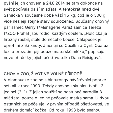
pyšní jejich chovem a 24.8.2014 se tam dokonce na
svět podívala další mláďata. A tentokrát hned dvě.
Samička v současné době váží 1,5 kg, což je o 300 g
více než její stejně starý sourozenec. Současný chovný
pár samec Gerry (*Menagerie Paris) samice Tereza
(*ZOO Praha) jsou rodiči každým coulem. „Holčička je
hrozný raubíř, stále do něčeho kouše. Chlapeček je
oproti ní zakřiknutý. Jmenují se Cecilka a Cyril. Oba už
lozí a prozatím pijí pouze mateřské mléko,“ popisuje
nové přírůstky jejich ošetřovatelka Dana Reisigová.
CHOV V ZOO, ŽIVOT VE VOLNÉ PŘÍRODĚ
V olomoucké zoo se s binturongy návštěvníci poprvé
setkali v roce 1990. Tehdy chovnou skupinu tvořili 3
jedinci (2, 1). Z jejich soužití se postupně narodila 3
mláďata, pouze o jediné pečovala matka sama. U dvou
ostatních se péče ujal v prvním případě ošetřovatel, ve
druhém domácí kočka. Od roku 1998 bylo snahou