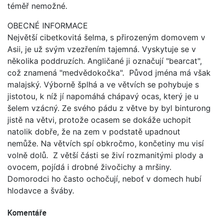
téměř nemožné.
OBECNÉ INFORMACE
Největší cibetkovitá šelma, s přirozeným domovem v
Asii, je už svým vzezřením tajemná. Vyskytuje se v
několika poddruzích. Angličané ji označují "bearcat",
což znamená "medvědokočka". Původ jména má však
malajský. Výborně šplhá a ve větvích se pohybuje s
jistotou, k níž jí napomáhá chápavý ocas, který je u
šelem vzácný. Ze svého pádu z větve by byl binturong
jistě na větvi, protože ocasem se dokáže uchopit
natolik dobře, že na zem v podstatě upadnout
nemůže. Na větvích spí obkročmo, končetiny mu visí
volně dolů. Z větší části se živí rozmanitými plody a
ovocem, pojídá i drobné živočichy a mršiny.
Domorodci ho často ochočují, neboť v domech hubí
hlodavce a šváby.
Komentáře