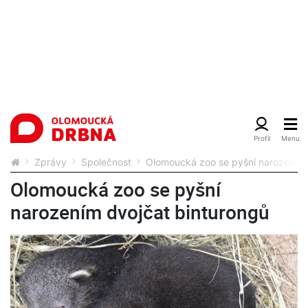
Zprávy
Společnost
Olomoucká zoo se pyšní narozením 
Olomoucká zoo se pyšní
narozením dvojčat binturongů