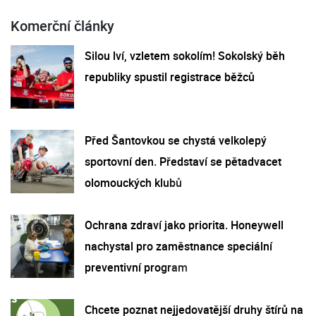
Komerční články
Silou lví, vzletem sokolím! Sokolský běh
republiky spustil registrace běžců
Před Šantovkou se chystá velkolepý
sportovní den. Představí se pětadvacet
olomouckých klubů
Ochrana zdraví jako priorita. Honeywell
nachystal pro zaměstnance speciální
preventivní program
Chcete poznat nejjedovatější druhy štírů na