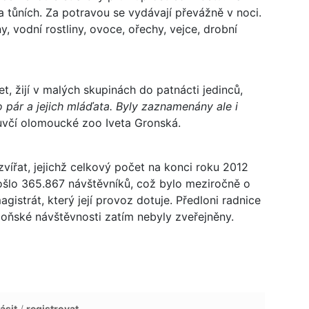
a tůních. Za potravou se vydávají převážně v noci.
ny, vodní rostliny, ovoce, ořechy, vejce, drobní
et, žijí v malých skupinách do patnácti jedinců,
o pár a jejich mláďata. Byly zaznamenány ale i
včí olomoucké zoo Iveta Gronská.
ířat, jejichž celkový počet na konci roku 2012
ošlo 365.867 návštěvníků, což bylo meziročně o
istrát, který její provoz dotuje. Předloni radnice
 loňské návštěvnosti zatím nebyly zveřejněny.
ásit
/
registrovat
.