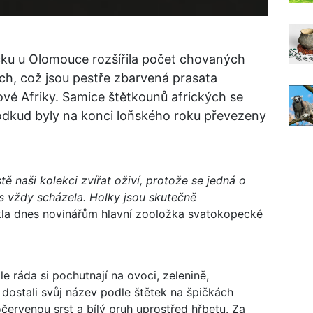
ku u Olomouce rozšířila počet chovaných
ých, což jsou pestře zbarvená prasata
vé Afriky. Samice štětkounů afrických se
odkud byly na konci loňského roku převezeny
ě naši kolekci zvířat oživí, protože se jedná o
ás vždy scházela. Holky jsou skutečně
la dnes novinářům hlavní zooložka svatokopecké
e ráda si pochutnají na ovoci, zelenině,
i dostali svůj název podle štětek na špičkách
červenou srst a bílý pruh uprostřed hřbetu. Za