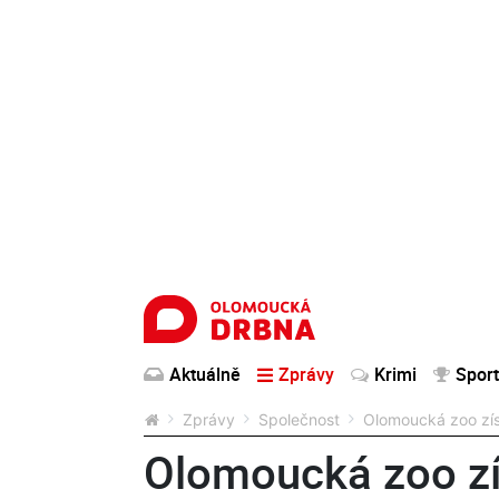
Aktuálně
Zprávy
Krimi
Sport
Zprávy
Společnost
Olomoucká zoo zís
Olomoucká zoo zí