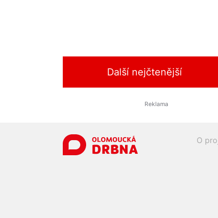
Další nejčtenější
O pro