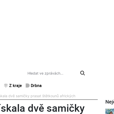
Z kraje
Drbna
kala dvě samičky prasat štětkounů afrických
Nej
skala dvě samičky