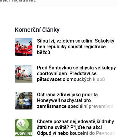
Komerční články
Silou lví, vzletem sokolím! Sokolský
běh republiky spustil registrace
běžců
Před Šantovkou se chystá velkolepý
sportovní den. Představí se
pětadvacet olomouckých klubů
Ochrana zdraví jako priorita.
Honeywell nachystal pro
zaměstnance speciální preventivní
program
Chcete poznat nejjedovatější druhy
štírů na světě? Přijďte na akci
Odpudiví nebo kouzelní do Pevnosti