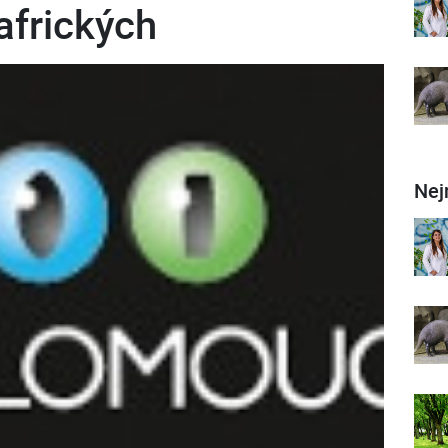
afrických
Nej