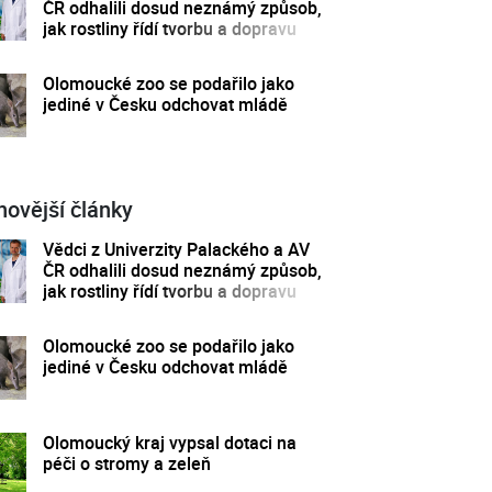
ČR odhalili dosud neznámý způsob,
jak rostliny řídí tvorbu a dopravu
svých hormonů
Olomoucké zoo se podařilo jako
jediné v Česku odchovat mládě
novější články
Vědci z Univerzity Palackého a AV
ČR odhalili dosud neznámý způsob,
jak rostliny řídí tvorbu a dopravu
svých hormonů
Olomoucké zoo se podařilo jako
jediné v Česku odchovat mládě
Olomoucký kraj vypsal dotaci na
péči o stromy a zeleň