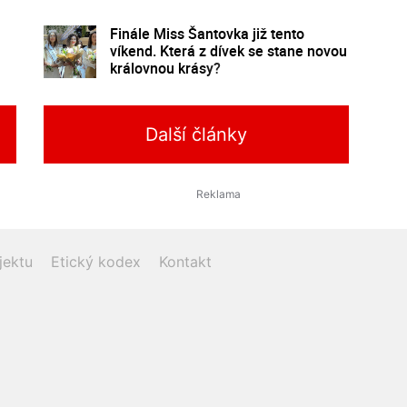
poznání
Finále Miss Šantovka již tento
víkend. Která z dívek se stane novou
královnou krásy?
Další články
jektu
Etický kodex
Kontakt