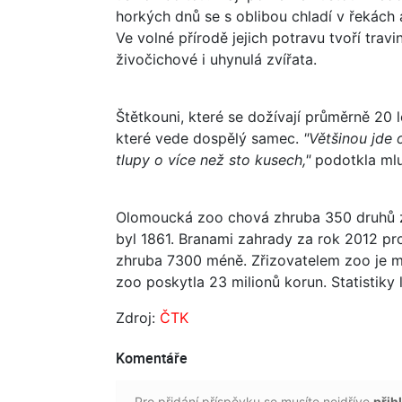
horkých dnů se s oblibou chladí v řekách 
Ve volné přírodě jejich potravu tvoří travi
živočichové i uhynulá zvířata.
Štětkouni, které se dožívají průměrně 20 l
které vede dospělý samec.
"Většinou jde 
tlupy o více než sto kusech,"
podotkla mlu
Olomoucká zoo chová zhruba 350 druhů zv
byl 1861. Branami zahrady za rok 2012 pr
zhruba 7300 méně. Zřizovatelem zoo je mag
zoo poskytla 23 milionů korun. Statistiky
Zdroj:
ČTK
Komentáře
Pro přidání příspěvku se musíte nejdříve
přihl