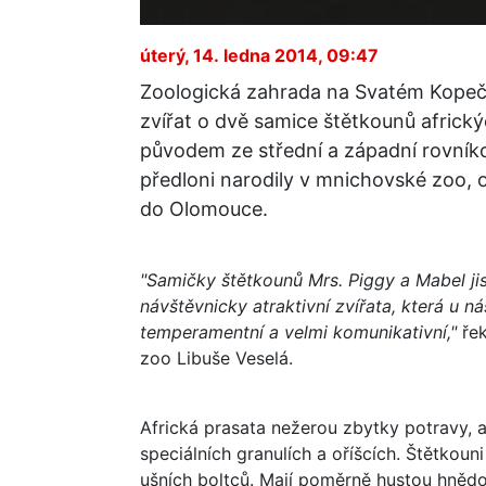
úterý, 14. ledna 2014, 09:47
Zoologická zahrada na Svatém Kopeč
zvířat o dvě samice štětkounů africk
původem ze střední a západní rovníko
předloni narodily v mnichovské zoo, 
do Olomouce.
"Samičky štětkounů Mrs. Piggy a Mabel jist
návštěvnicky atraktivní zvířata, která u n
temperamentní a velmi komunikativní,"
řek
zoo Libuše Veselá.
Africká prasata nežerou zbytky potravy, al
speciálních granulích a oříšcích. Štětkoun
ušních boltců. Mají poměrně hustou hnědo