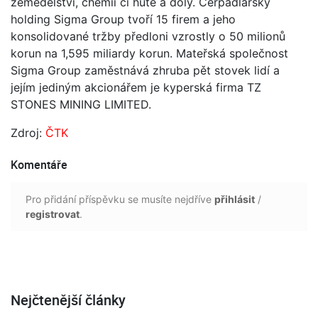
zemědělství, chemii či hutě a doly. Čerpadlářský
holding Sigma Group tvoří 15 firem a jeho
konsolidované tržby předloni vzrostly o 50 milionů
korun na 1,595 miliardy korun. Mateřská společnost
Sigma Group zaměstnává zhruba pět stovek lidí a
jejím jediným akcionářem je kyperská firma TZ
STONES MINING LIMITED.
Zdroj:
ČTK
Komentáře
Pro přidání příspěvku se musíte nejdříve
přihlásit
/
registrovat
.
Nejčtenější články