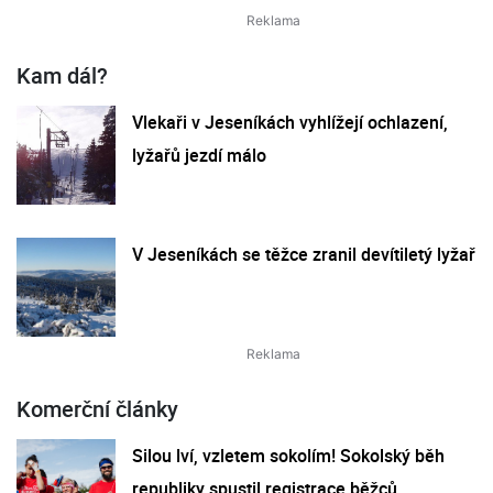
Kam dál?
Vlekaři v Jeseníkách vyhlížejí ochlazení,
lyžařů jezdí málo
V Jeseníkách se těžce zranil devítiletý lyžař
Komerční články
Silou lví, vzletem sokolím! Sokolský běh
republiky spustil registrace běžců