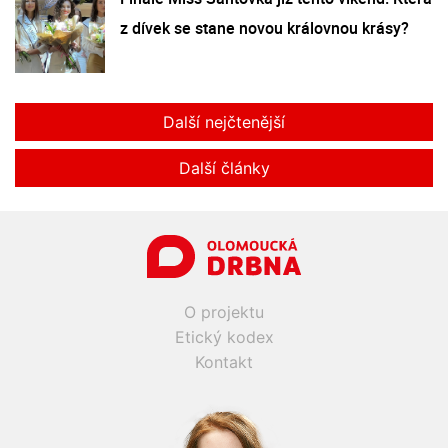
z dívek se stane novou královnou krásy?
Další nejčtenější
Další články
O projektu
Etický kodex
Kontakt