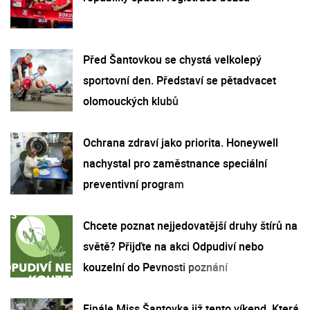
Před Šantovkou se chystá velkolepý
sportovní den. Představí se pětadvacet
olomouckých klubů
Ochrana zdraví jako priorita. Honeywell
nachystal pro zaměstnance speciální
preventivní program
Chcete poznat nejjedovatější druhy štírů na
světě? Přijďte na akci Odpudiví nebo
kouzelní do Pevnosti poznání
Finále Miss Šantovka již tento víkend. Která