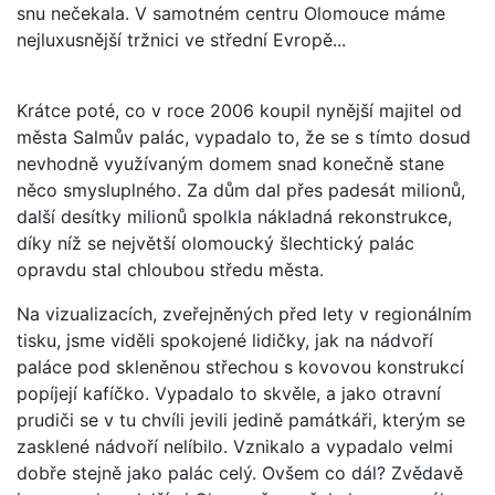
snu nečekala. V samotném centru Olomouce máme
nejluxusnější tržnici ve střední Evropě...
Krátce poté, co v roce 2006 koupil nynější majitel od
města Salmův palác, vypadalo to, že se s tímto dosud
nevhodně využívaným domem snad konečně stane
něco smysluplného. Za dům dal přes padesát milionů,
další desítky milionů spolkla nákladná rekonstrukce,
díky níž se největší olomoucký šlechtický palác
opravdu stal chloubou středu města.
Na vizualizacích, zveřejněných před lety v regionálním
tisku, jsme viděli spokojené lidičky, jak na nádvoří
paláce pod skleněnou střechou s kovovou konstrukcí
popíjejí kafíčko. Vypadalo to skvěle, a jako otravní
prudiči se v tu chvíli jevili jedině památkáři, kterým se
zasklené nádvoří nelíbilo. Vznikalo a vypadalo velmi
dobře stejně jako palác celý. Ovšem co dál? Zvědavě