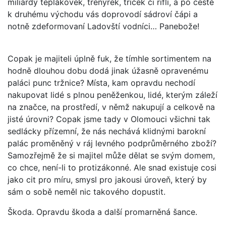
miliardy teplákovek, trenýrek, triček či riflí, a po cestě
k druhému východu vás doprovodí sádroví čápi a
notně zdeformovaní Ladovští vodníci… Panebože!
Copak je majiteli úplně fuk, že tímhle sortimentem na
hodně dlouhou dobu dodá jinak úžasně opravenému
paláci punc tržnice? Místa, kam opravdu nechodí
nakupovat lidé s plnou peněženkou, lidé, kterým záleží
na značce, na prostředí, v němž nakupují a celkově na
jisté úrovni? Copak jsme tady v Olomouci všichni tak
sedlácky přízemní, že nás nechává klidnými barokní
palác proměněný v ráj levného podprůměrného zboží?
Samozřejmě že si majitel může dělat se svým domem,
co chce, není-li to protizákonné. Ale snad existuje cosi
jako cit pro míru, smysl pro jakousi úroveň, který by
sám o sobě neměl nic takového dopustit.
Škoda. Opravdu škoda a další promarněná šance.