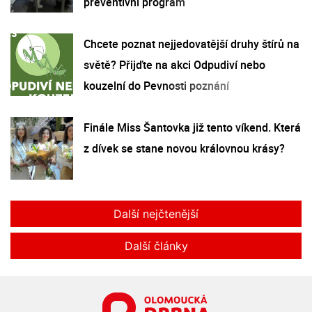
preventivní program
Chcete poznat nejjedovatější druhy štírů na
světě? Přijďte na akci Odpudiví nebo
kouzelní do Pevnosti poznání
Finále Miss Šantovka již tento víkend. Která
z dívek se stane novou královnou krásy?
Další nejčtenější
Další články