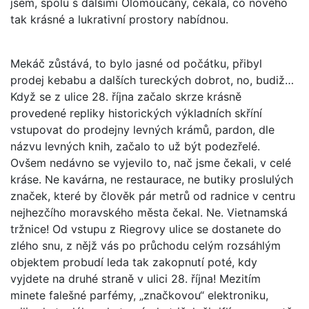
jsem, spolu s dalšími Olomoučany, čekala, co nového
tak krásné a lukrativní prostory nabídnou.
Mekáč zůstává, to bylo jasné od počátku, přibyl
prodej kebabu a dalších tureckých dobrot, no, budiž…
Když se z ulice 28. října začalo skrze krásně
provedené repliky historických výkladních skříní
vstupovat do prodejny levných krámů, pardon, dle
názvu levných knih, začalo to už být podezřelé.
Ovšem nedávno se vyjevilo to, nač jsme čekali, v celé
kráse. Ne kavárna, ne restaurace, ne butiky proslulých
značek, které by člověk pár metrů od radnice v centru
nejhezčího moravského města čekal. Ne. Vietnamská
tržnice! Od vstupu z Riegrovy ulice se dostanete do
zlého snu, z nějž vás po průchodu celým rozsáhlým
objektem probudí leda tak zakopnutí poté, kdy
vyjdete na druhé straně v ulici 28. října! Mezitím
minete falešné parfémy, „značkovou“ elektroniku,