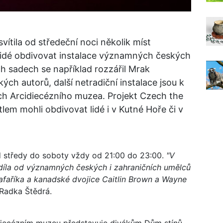
vítila od středeční noci několik míst
idé obdivovat instalace významných českých
h sadech se například rozzářil Mrak
ých autorů, další netradiční instalace jsou k
ách Arcidiecézního muzea. Projekt Czech the
lem mohli obdivovat lidé i v Kutné Hoře či v
d středy do soboty vždy od 21:00 do 23:00.
"V
 díla od významných českých i zahraničních umělců
Šafaříka a kanadské dvojice Caitlin Brown a Wayne
Radka Štědrá.
diecézním muzeu představuje divákům Dům stínů