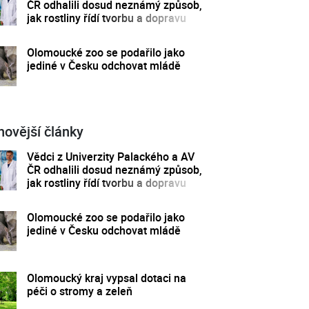
ČR odhalili dosud neznámý způsob,
jak rostliny řídí tvorbu a dopravu
svých hormonů
Olomoucké zoo se podařilo jako
jediné v Česku odchovat mládě
novější články
Vědci z Univerzity Palackého a AV
ČR odhalili dosud neznámý způsob,
jak rostliny řídí tvorbu a dopravu
svých hormonů
Olomoucké zoo se podařilo jako
jediné v Česku odchovat mládě
Olomoucký kraj vypsal dotaci na
péči o stromy a zeleň