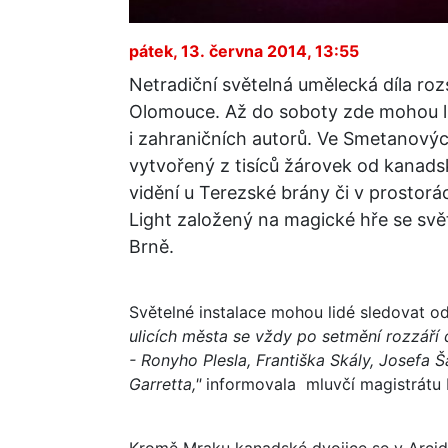
pátek, 13. června 2014, 13:55
Netradiční světelná umělecká díla rozs
Olomouce. Až do soboty zde mohou l
i zahraničních autorů. Ve Smetanovýc
vytvořený z tisíců žárovek od kanadsk
vidění u Terezské brány či v prostor
Light založený na magické hře se svět
Brně.
Světelné instalace mohou lidé sledovat o
ulicích města se vždy po setmění rozzáří
- Ronyho Plesla, Františka Skály, Josefa 
Garretta,"
informovala mluvčí magistrátu 
Kromě Mraku kanadské dvojice se v Arci