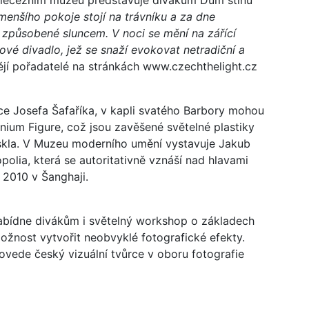
enšího pokoje stojí na trávníku a za dne
způsobené sluncem. V noci se mění na zářící
ové divadlo, jež se snaží evokovat netradiční a
jí pořadatelé na stránkách www.czechthelight.cz
nce Josefa Šafaříka, v kapli svatého Barbory mohou
anium Figure, což jsou zavěšené světelné plastiky
 skla. V Muzeu moderního umění vystavuje Jakub
polia, která se autoritativně vznáší nad hlavami
 2010 v Šanghaji.
nabídne divákům i světelný workshop o základech
ožnost vytvořit neobvyklé fotografické efekty.
vede český vizuální tvůrce v oboru fotografie