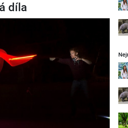
á díla
Nej