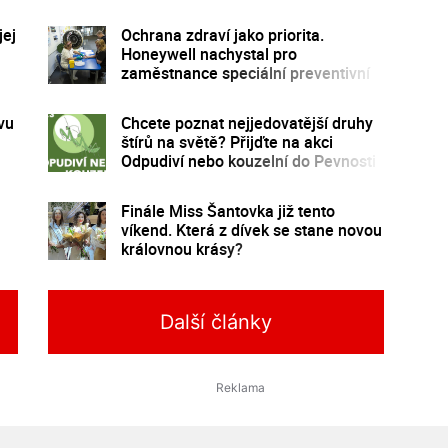
jej
Ochrana zdraví jako priorita.
Honeywell nachystal pro
zaměstnance speciální preventivní
program
vu
Chcete poznat nejjedovatější druhy
štírů na světě? Přijďte na akci
Odpudiví nebo kouzelní do Pevnosti
poznání
Finále Miss Šantovka již tento
víkend. Která z dívek se stane novou
královnou krásy?
Další články