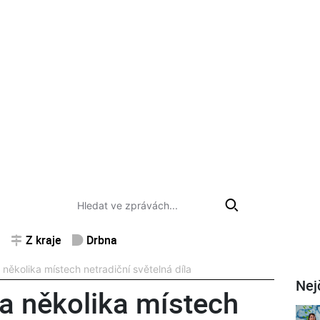
Z kraje
Drbna
 několika místech netradiční světelná díla
Nej
a několika místech