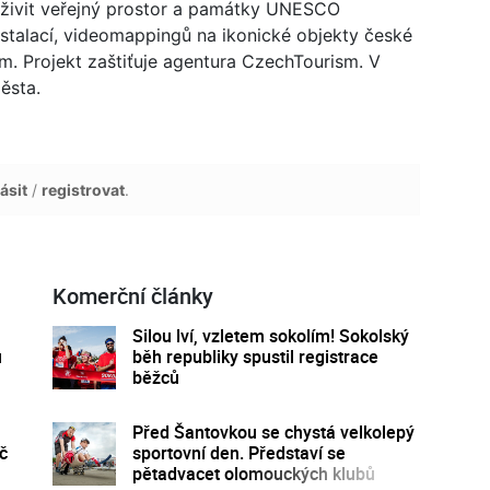
oživit veřejný prostor a památky UNESCO
stalací, videomappingů na ikonické objekty české
m. Projekt zaštiťuje agentura CzechTourism. V
ěsta.
ásit
/
registrovat
.
Komerční články
Silou lví, vzletem sokolím! Sokolský
u
běh republiky spustil registrace
běžců
Před Šantovkou se chystá velkolepý
č
sportovní den. Představí se
pětadvacet olomouckých klubů