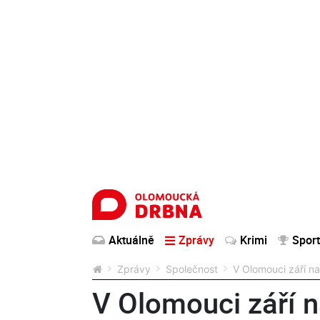
Aktuálně
Zprávy
Krimi
Sport
Zprávy
Společnost
V Olomouci září na
V Olomouci září n