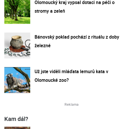
Olomoucký kraj vypsal dotaci na péči o
stromy a zeleň
Bánovský poklad pochází z rituálu z doby
železné
Už jste viděli mláďata lemurů kata v
Olomoucké zoo?
Kam dál?