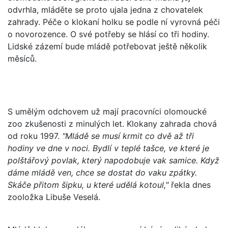
odvrhla, mláděte se proto ujala jedna z chovatelek
zahrady. Péče o klokaní holku se podle ní vyrovná péči
o novorozence. O své potřeby se hlásí co tři hodiny.
Lidské zázemí bude mládě potřebovat ještě několik
měsíců.
S umělým odchovem už mají pracovníci olomoucké
zoo zkušenosti z minulých let. Klokany zahrada chová
od roku 1997.
"Mládě se musí krmit co dvě až tři
hodiny ve dne v noci. Bydlí v teplé tašce, ve které je
polštářový povlak, který napodobuje vak samice. Když
dáme mládě ven, chce se dostat do vaku zpátky.
Skáče přitom šipku, u které udělá kotoul,"
řekla dnes
zooložka Libuše Veselá.