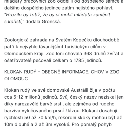
mláďaty pracovníci zoo oddělili od dospělého samce a
dalšího dospělého jedince zatím nejistého pohlaví.
"
Hrozilo by totiž, že by si mohli mláďata zaměnit
s kořistí,"
dodala Gronská.
Zoologická zahrada na Svatém Kopečku dlouhodobě
patří k nejvyhledávanějšímt turistickým cílům v
Olomouckém kraji. Zoo loni chovala 368 druhů zvířat a
ošetřovatelé pečovali celkem o 1785 jedinců.
KLOKAN RUDÝ - OBECNÉ INFORMACE, CHOV V ZOO
OLOMOUC
Klokan rudý ve své domovské Austrálii žije v počtu
cca 5-12 milionů jedinců. Svůj český název nezískal jen
díky narezavělé barvě srsti, ale zejména od rudého
barviva vylučovaného prsní žlázou. Klokani dosahují
rychlosti 50 až 70 km/h, rekordní skoky mohou být až
10m dlouhé a 2 až 3m vysoké. Pro pomalý pohyb