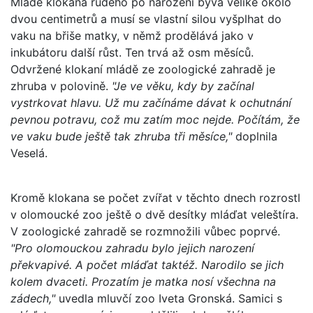
Mládě klokana rudého po narození bývá veliké okolo
dvou centimetrů a musí se vlastní silou vyšplhat do
vaku na břiše matky, v němž prodělává jako v
inkubátoru další růst. Ten trvá až osm měsíců.
Odvržené klokaní mládě ze zoologické zahradě je
zhruba v polovině.
"Je ve věku, kdy by začínal
vystrkovat hlavu. Už mu začínáme dávat k ochutnání
pevnou potravu, což mu zatím moc nejde. Počítám, že
ve vaku bude ještě tak zhruba tři měsíce,"
doplnila
Veselá.
Kromě klokana se počet zvířat v těchto dnech rozrostl
v olomoucké zoo ještě o dvě desítky mláďat veleštíra.
V zoologické zahradě se rozmnožili vůbec poprvé.
"Pro olomouckou zahradu bylo jejich narození
překvapivé. A počet mláďat taktéž. Narodilo se jich
kolem dvaceti. Prozatím je matka nosí všechna na
zádech,"
uvedla mluvčí zoo Iveta Gronská. Samici s