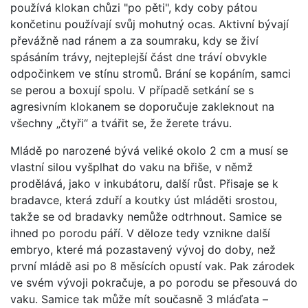
používá klokan chůzi "po pěti", kdy coby pátou
končetinu používají svůj mohutný ocas. Aktivní bývají
převážně nad ránem a za soumraku, kdy se živí
spásáním trávy, nejteplejší část dne tráví obvykle
odpočinkem ve stínu stromů. Brání se kopáním, samci
se perou a boxují spolu. V případě setkání se s
agresivním klokanem se doporučuje zakleknout na
všechny „čtyři“ a tvářit se, že žerete trávu.
Mládě po narozené bývá veliké okolo 2 cm a musí se
vlastní silou vyšplhat do vaku na břiše, v němž
prodělává, jako v inkubátoru, další růst. Přisaje se k
bradavce, která zduří a koutky úst mláděti srostou,
takže se od bradavky nemůže odtrhnout. Samice se
ihned po porodu páří. V děloze tedy vznikne další
embryo, které má pozastavený vývoj do doby, než
první mládě asi po 8 měsících opustí vak. Pak zárodek
ve svém vývoji pokračuje, a po porodu se přesouvá do
vaku. Samice tak může mít současně 3 mláďata –