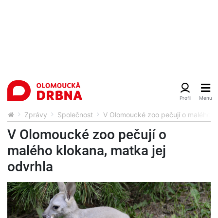
Zprávy
Společnost
V Olomoucké zoo pečují o malého kl
V Olomoucké zoo pečují o
malého klokana, matka jej
odvrhla